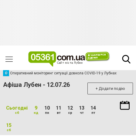
О
Оперативний моніторинг ситуації довкола COVID-19 у Лубнах
Афіша Лубен - 12.07.26
+ Додати подію
Сьогодні
9
10
11
12
13
14
сб
нд
пн
вт
ср
чт
пт
15
сб