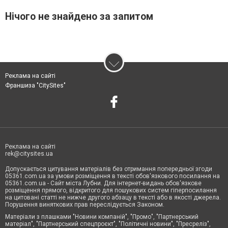
Нічого не знайдено за запитом
Реклама на сайті
Франшиза "CitySites"
Реклама на сайті
rek@citysites.ua
Допускається цитування матеріалів без отримання попередньої згоди
05361.com.ua за умови розміщення в тексті обов'язкового посилання на
05361.com.ua - Сайт міста Лубни. Для інтернет-видань обов'язкове
розміщення прямого, відкритого для пошукових систем гіперпосилання
на цитовані статті не нижче другого абзацу в тексті або в якості джерела.
Порушення виняткових прав переслідується Законом.
Матеріали з плашками "Новини компаній", "Промо", "Партнерський
матеріал", "Партнерський спецпроєкт", "Політичні новини", "Пресреліз",