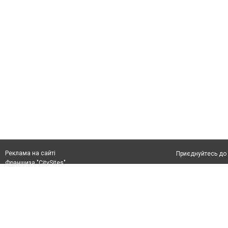
Реклама на сайті
Приєднуйтесь до 
Франшиза "CitySites"
Реклама на сайті
Допускається цит
rek@citysites.ua
тексті обов'язко
розміщення прямо
абзацу в тексті 