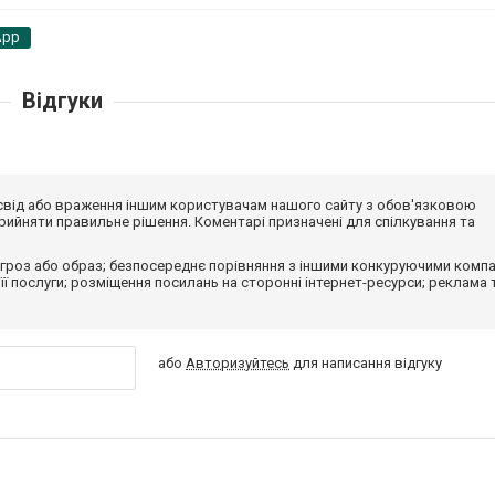
App
Відгуки
досвід або враження іншим користувачам нашого сайту з обов'язковою
ийняти правильне рішення. Коментарі призначені для спілкування та
гроз або образ; безпосереднє порівняння з іншими конкуруючими компа
 її послуги; розміщення посилань на сторонні інтернет-ресурси; реклама 
або
Авторизуйтесь
для написання відгуку