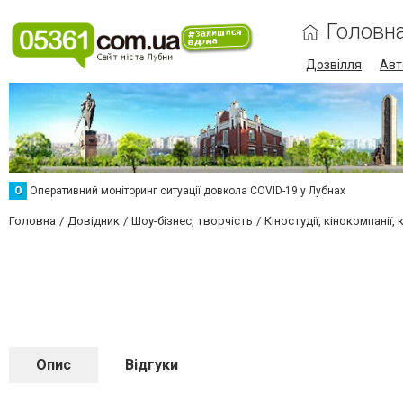
Головн
Дозвілля
Авт
О
Оперативний моніторинг ситуації довкола COVID-19 у Лубнах
Головна
Довідник
Шоу-бізнес, творчість
Кіностудії, кінокомпанії,
Опис
Відгуки