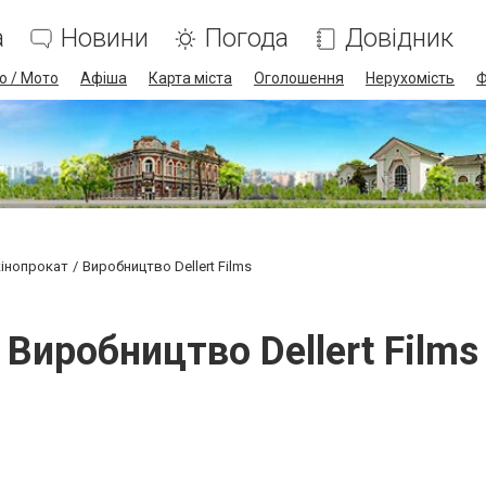
а
Новини
Погода
Довідник
о / Мото
Афіша
Карта міста
Оголошення
Нерухомість
Ф
 кінопрокат
Виробництво Dellert Films
Виробництво Dellert Films