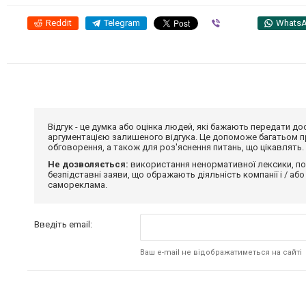
Reddit
Telegram
Viber
Whats
Відгук - це думка або оцінка людей, які бажають передати 
аргументацією залишеного відгука. Це допоможе багатьом пр
обговорення, а також для роз'яснення питань, що цікавлять.
Не дозволяється:
використання ненормативної лексики, по
безпідставні заяви, що ображають діяльність компанії і / або
самореклама.
Введіть email:
Ваш e-mail не відображатиметься на сайті