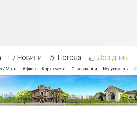
а
Новини
Погода
Довідник
о / Мото
Афіша
Карта міста
Оголошення
Нерухомість
Ф