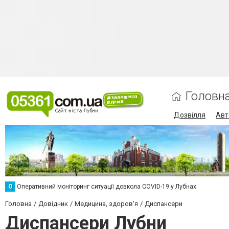
Головн
Дозвілля
Авт
О
Оперативний моніторинг ситуації довкола COVID-19 у Лубнах
Головна
Довідник
Медицина, здоров'я
Диспансери
Диспансери Лубни