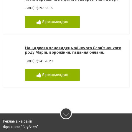
+380(98)397-83-15
Я рекомендую
Нащадкова ясновидець жіночого Слов'янського
роду Марія, ворожіння, гадання онлайн,
ворожіння Таро
+380(98)941-26-29
Я рекомендую
Реклама на сайті
Франшиза "CitySites"