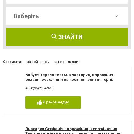
ЗНАЙТИ
Сортувати:
за рейтингом
за переглядами
Бабуся Тереза -сильна знахарка, ворожіння
онлайн, ворожіння на кохання, зняття порчі.
Ворожка Тереза
+380(95)203-63-53
Я рекомендую
Знахарка Стефанія - ворожіння, ворожіння на
Таро, ворожіння по фото, приворот, зняття порчі