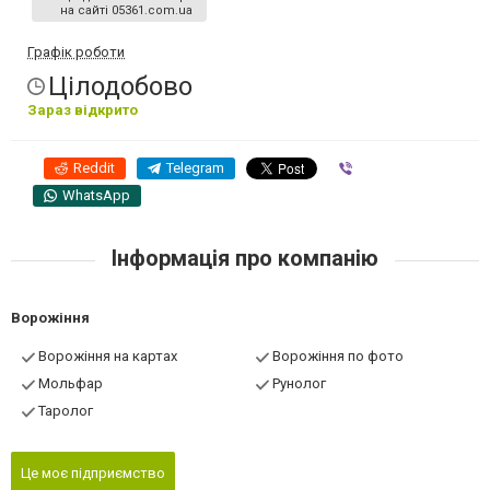
на сайті 05361.com.ua
Графік роботи
Цілодобово
Зараз відкрито
Reddit
Telegram
Viber
WhatsApp
Інформація про компанію
Ворожіння
Ворожіння на картах
Ворожіння по фото
Мольфар
Рунолог
Таролог
Це моє підприємство