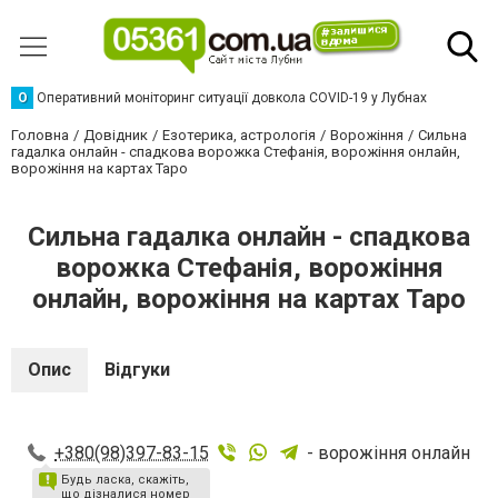
О
Оперативний моніторинг ситуації довкола COVID-19 у Лубнах
Головна
Довідник
Езотерика, астрологія
Ворожіння
Сильна
гадалка онлайн - спадкова ворожка Стефанія, ворожіння онлайн,
ворожіння на картах Таро
Сильна гадалка онлайн - спадкова
ворожка Стефанія, ворожіння
онлайн, ворожіння на картах Таро
Опис
Відгуки
+380(98)397-83-15
- ворожіння онлайн
Будь ласка, скажіть,
що дізналися номер