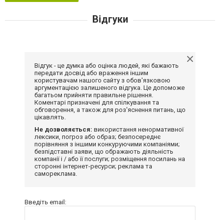
Відгуки
Відгук - це думка або оцінка людей, які бажають
передати досвід або враження іншим
користувачам нашого сайту з обов'язковою
аргументацією залишеного відгука. Це допоможе
багатьом прийняти правильне рішення.
Коментарі призначені для спілкування та
обговорення, а також для роз'яснення питань, що
цікавлять.
Не дозволяється:
використання ненормативної
лексики, погроз або образ; безпосереднє
порівняння з іншими конкуруючими компаніями;
безпідставні заяви, що ображають діяльність
компанії і / або її послуги; розміщення посилань на
сторонні інтернет-ресурси; реклама та
самореклама.
Введіть email: