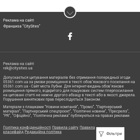
Реклама на сайті
Франшиза "CitySites"
Реклама на сайті
rek@citysites.ua
Допускається цитування матеріалів без отримання попередньої згоди
05361.com.ua за умови розміщення в тексті обов'язкового посилання на
05361.com.ua - Сайт міста Лубни. Для інтернет-видань обов'язкове
розміщення прямого, відкритого для пошукових систем гіперпосилання
на цитовані статті не нижче другого абзацу в тексті або в якості джерела.
Порушення виняткових прав переслідується Законом.
Матеріали з плашками "Новини компаній", "Промо", "Партнерський
матеріал", "Партнерський спецпроєкт", "Політичні новини", "Пресреліз",
"PR", "Офіційно", "Політична реклама" публікуються на правах реклами.
Політика конфіденційності
Правила сайту
Правила
класифайд
Редакційна політика
Фільтри