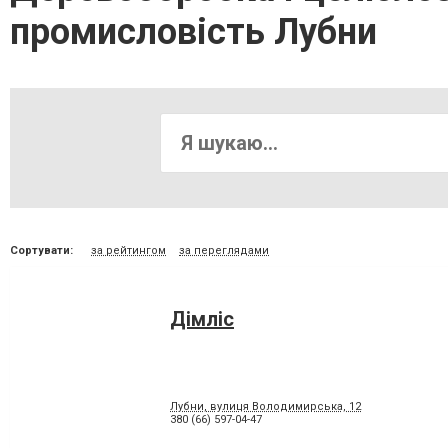
промисловість Лубни
Сортувати:
за рейтингом
за переглядами
Дімліс
Лубни, вулиця Володимирська, 12
380 (66) 597-04-47