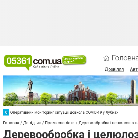
Головн
Дозвілля
Авт
О
Оперативний моніторинг ситуації довкола COVID-19 у Лубнах
Головна
Довідник
Промисловість
Деревообробка і целюлозно-п
Деревообробка і целюло