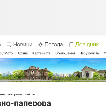
а
Новини
Погода
Довідник
о / Мото
Афіша
Карта міста
Оголошення
Нерухомість
Ф
аперова промисловість
зно-паперова