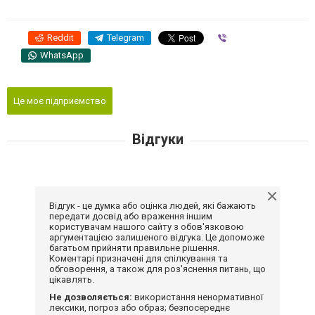
Reddit
Telegram
Viber
WhatsApp
Це моє підприємство
Відгуки
Відгук - це думка або оцінка людей, які бажають
передати досвід або враження іншим
користувачам нашого сайту з обов'язковою
аргументацією залишеного відгука. Це допоможе
багатьом прийняти правильне рішення.
Коментарі призначені для спілкування та
обговорення, а також для роз'яснення питань, що
цікавлять.
Не дозволяється:
використання ненормативної
лексики, погроз або образ; безпосереднє