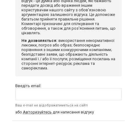
Відгук - це думка або оцінка людей, які бажають
передати досвід або враження іншим
користувачам нашого сайту з обов'язковою
аргументацією залишеного відгука. Це допоможе
багатьом прийняти правильне рішення.
Коментарі призначені для спілкування та
обговорення, а також для роз'яснення питань, що
цікавлять.
Не дозволяється:
використання ненормативної
лексики, погроз або образ; безпосереднє
порівняння з іншими конкуруючими компаніями;
безпідставні заяви, що ображають діяльність
компанії і / або її послуги; розміщення посилань на
сторонні інтернет-ресурси; реклама та
самореклама.
Введіть email:
Ваш e-mail не відображатиметься на сайті
або
Авторизуйтесь
для написання відгуку