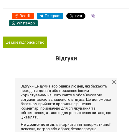
Reddit
Telegram
Viber
WhatsApp
Це моє підприємство
Відгуки
Відгук - це думка або оцінка людей, які бажають
передати досвід або враження іншим
користувачам нашого сайту з обов'язковою
аргументацією залишеного відгука. Це допоможе
багатьом прийняти правильне рішення.
Коментарі призначені для спілкування та
обговорення, а також для роз'яснення питань, що
цікавлять.
Не дозволяється:
використання ненормативної
лексики, погроз або образ; безпосереднє