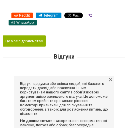
Reddit
Telegram
Viber
WhatsApp
Це моє підприємство
Відгуки
Відгук - це думка або оцінка людей, які бажають
передати досвід або враження іншим
користувачам нашого сайту з обов'язковою
аргументацією залишеного відгука. Це допоможе
багатьом прийняти правильне рішення.
Коментарі призначені для спілкування та
обговорення, а також для роз'яснення питань, що
цікавлять.
Не дозволяється:
використання ненормативної
лексики, погроз або образ; безпосереднє