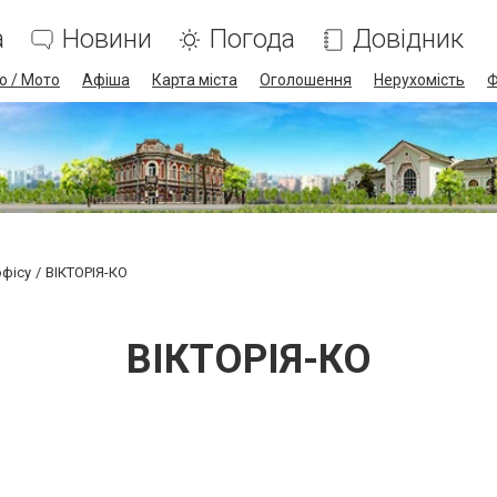
а
Новини
Погода
Довідник
о / Мото
Афіша
Карта міста
Оголошення
Нерухомість
Ф
офісу
ВІКТОРІЯ-КО
ВІКТОРІЯ-КО