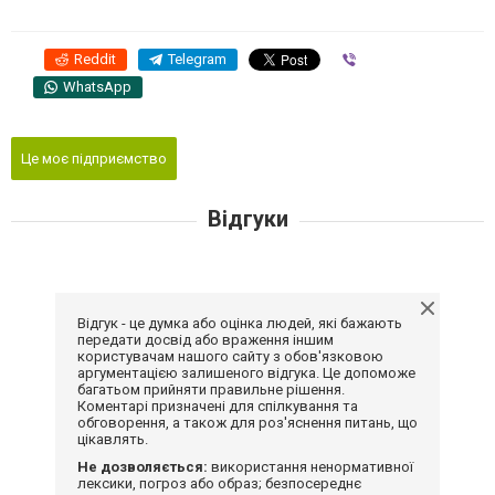
Reddit
Telegram
Viber
WhatsApp
Це моє підприємство
Відгуки
Відгук - це думка або оцінка людей, які бажають
передати досвід або враження іншим
користувачам нашого сайту з обов'язковою
аргументацією залишеного відгука. Це допоможе
багатьом прийняти правильне рішення.
Коментарі призначені для спілкування та
обговорення, а також для роз'яснення питань, що
цікавлять.
Не дозволяється:
використання ненормативної
лексики, погроз або образ; безпосереднє