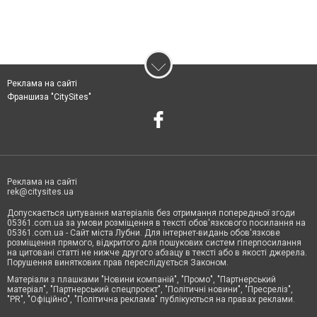
Реклама на сайті
Франшиза "CitySites"
Реклама на сайті
rek@citysites.ua
Допускається цитування матеріалів без отримання попередньої згоди
05361.com.ua за умови розміщення в тексті обов'язкового посилання на
05361.com.ua - Сайт міста Лубни. Для інтернет-видань обов'язкове
розміщення прямого, відкритого для пошукових систем гіперпосилання
на цитовані статті не нижче другого абзацу в тексті або в якості джерела.
Порушення виняткових прав переслідується Законом.
Матеріали з плашками "Новини компаній", "Промо", "Партнерський
матеріал", "Партнерський спецпроєкт", "Політичні новини", "Пресреліз",
"PR", "Офіційно", "Політична реклама" публікуються на правах реклами.