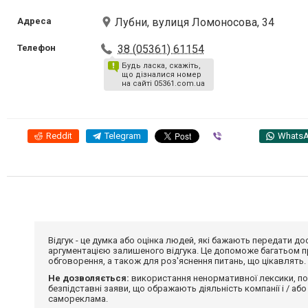
Адреса
Лубни, вулиця Ломоносова, 34
Телефон
38 (05361) 61154
Будь ласка, скажіть,
що дізналися номер
на сайті 05361.com.ua
Reddit
Telegram
Viber
Whats
Відгук - це думка або оцінка людей, які бажають передати 
аргументацією залишеного відгука. Це допоможе багатьом пр
обговорення, а також для роз'яснення питань, що цікавлять.
Не дозволяється:
використання ненормативної лексики, по
безпідставні заяви, що ображають діяльність компанії і / або
самореклама.