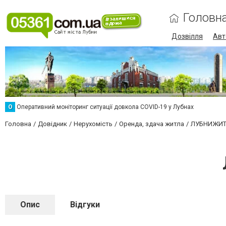
Головн
Дозвілля
Авт
О
Оперативний моніторинг ситуації довкола COVID-19 у Лубнах
Головна
Довідник
Нерухомість
Оренда, здача житла
ЛУБНИЖИТ
Опис
Відгуки