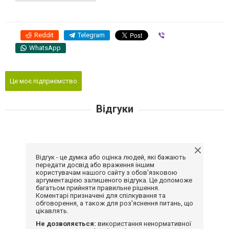
Reddit
Telegram
Viber
WhatsApp
Це моє підприємство
Відгуки
Відгук - це думка або оцінка людей, які бажають
передати досвід або враження іншим
користувачам нашого сайту з обов'язковою
аргументацією залишеного відгука. Це допоможе
багатьом прийняти правильне рішення.
Коментарі призначені для спілкування та
обговорення, а також для роз'яснення питань, що
цікавлять.
Не дозволяється:
використання ненормативної