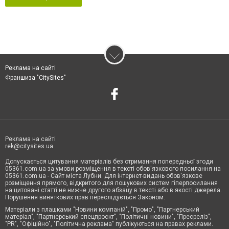
Реклама на сайті
Франшиза "CitySites"
Реклама на сайті
rek@citysites.ua
Допускається цитування матеріалів без отримання попередньої згоди
05361.com.ua за умови розміщення в тексті обов'язкового посилання на
05361.com.ua - Сайт міста Лубни. Для інтернет-видань обов'язкове
розміщення прямого, відкритого для пошукових систем гіперпосилання
на цитовані статті не нижче другого абзацу в тексті або в якості джерела.
Порушення виняткових прав переслідується Законом.
Матеріали з плашками "Новини компаній", "Промо", "Партнерський
матеріал", "Партнерський спецпроєкт", "Політичні новини", "Пресреліз",
"PR", "Офіційно", "Політична реклама" публікуються на правах реклами.