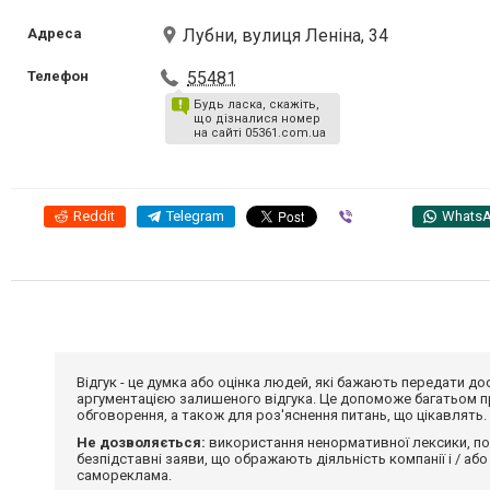
Адреса
Лубни, вулиця Леніна, 34
Телефон
55481
Будь ласка, скажіть,
що дізналися номер
на сайті 05361.com.ua
Reddit
Telegram
Viber
Whats
Відгук - це думка або оцінка людей, які бажають передати 
аргументацією залишеного відгука. Це допоможе багатьом пр
обговорення, а також для роз'яснення питань, що цікавлять.
Не дозволяється:
використання ненормативної лексики, по
безпідставні заяви, що ображають діяльність компанії і / або
самореклама.