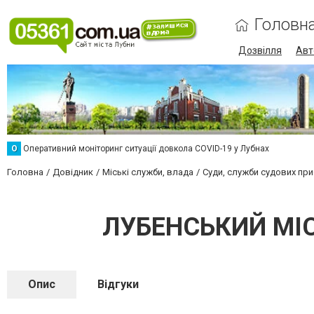
Головн
Дозвілля
Авт
О
Оперативний моніторинг ситуації довкола COVID-19 у Лубнах
Головна
Довідник
Міські служби, влада
Суди, служби судових при
ЛУБЕНСЬКИЙ МІ
Опис
Відгуки