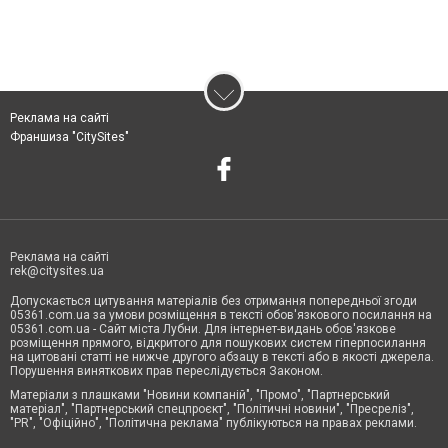
Реклама на сайті
Франшиза "CitySites"
Реклама на сайті
rek@citysites.ua
Допускається цитування матеріалів без отримання попередньої згоди
05361.com.ua за умови розміщення в тексті обов'язкового посилання на
05361.com.ua - Сайт міста Лубни. Для інтернет-видань обов'язкове
розміщення прямого, відкритого для пошукових систем гіперпосилання
на цитовані статті не нижче другого абзацу в тексті або в якості джерела.
Порушення виняткових прав переслідується Законом.
Матеріали з плашками "Новини компаній", "Промо", "Партнерський
матеріал", "Партнерський спецпроєкт", "Політичні новини", "Пресреліз",
"PR", "Офіційно", "Політична реклама" публікуються на правах реклами.