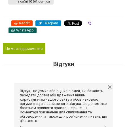
на сайті 05361.com.ua
Reddit
Telegram
Viber
WhatsApp
Це моє підприємство
Відгуки
Відгук - це думка або оцінка людей, які бажають
передати досвід або враження іншим
користувачам нашого сайту з обов'язковою
аргументацією залишеного відгука. Це допоможе
багатьом прийняти правильне рішення.
Коментарі призначені для спілкування та
обговорення, а також для роз'яснення питань, що
цікавлять.