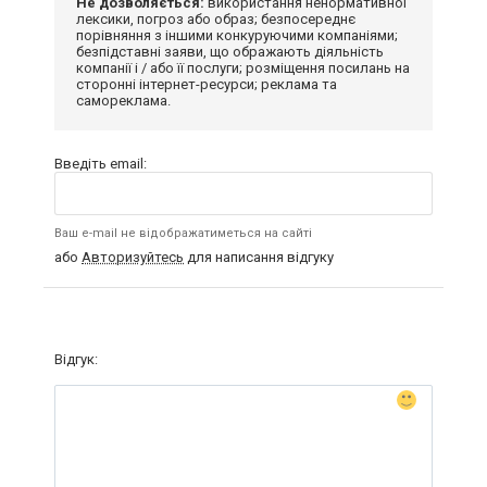
Не дозволяється:
використання ненормативної
лексики, погроз або образ; безпосереднє
порівняння з іншими конкуруючими компаніями;
безпідставні заяви, що ображають діяльність
компанії і / або її послуги; розміщення посилань на
сторонні інтернет-ресурси; реклама та
самореклама.
Введіть email:
Ваш e-mail не відображатиметься на сайті
або
Авторизуйтесь
для написання відгуку
Відгук: