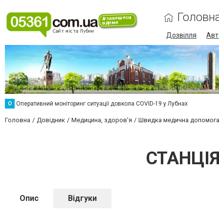
Головн
Дозвілля
Авт
О
Оперативний моніторинг ситуації довкола COVID-19 у Лубнах
Головна
Довідник
Медицина, здоров'я
Швидка медична допомог
СТАНЦІ
Опис
Відгуки