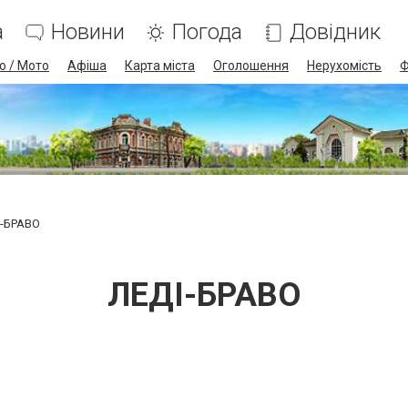
а
Новини
Погода
Довідник
о / Мото
Афіша
Карта міста
Оголошення
Нерухомість
Ф
І-БРАВО
ЛЕДІ-БРАВО