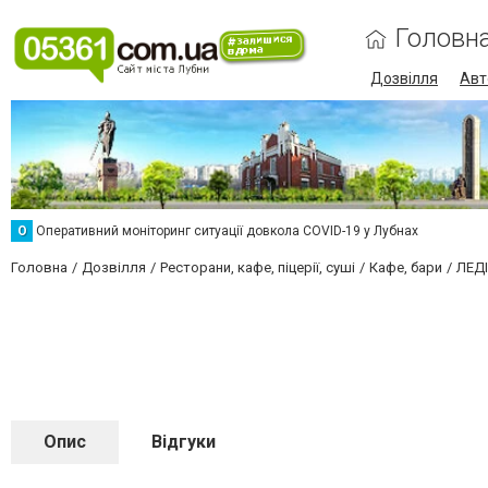
Головн
Дозвілля
Авт
О
Оперативний моніторинг ситуації довкола COVID-19 у Лубнах
Головна
Дозвілля
Ресторани, кафе, піцерії, суші
Кафе, бари
ЛЕД
Опис
Відгуки