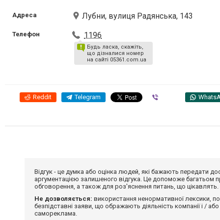
Адреса
Лубни, вулиця Радянська, 143
Телефон
1196
Будь ласка, скажіть,
що дізналися номер
на сайті 05361.com.ua
Reddit
Telegram
Viber
Whats
Відгук - це думка або оцінка людей, які бажають передати 
аргументацією залишеного відгука. Це допоможе багатьом пр
обговорення, а також для роз'яснення питань, що цікавлять.
Не дозволяється:
використання ненормативної лексики, по
безпідставні заяви, що ображають діяльність компанії і / або
самореклама.