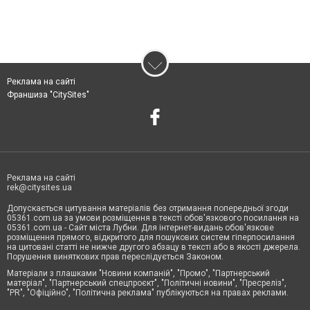
Реклама на сайті
Франшиза "CitySites"
Реклама на сайті
rek@citysites.ua
Допускається цитування матеріалів без отримання попередньої згоди
05361.com.ua за умови розміщення в тексті обов'язкового посилання на
05361.com.ua - Сайт міста Лубни. Для інтернет-видань обов'язкове
розміщення прямого, відкритого для пошукових систем гіперпосилання
на цитовані статті не нижче другого абзацу в тексті або в якості джерела.
Порушення виняткових прав переслідується Законом.
Матеріали з плашками "Новини компаній", "Промо", "Партнерський
матеріал", "Партнерський спецпроєкт", "Політичні новини", "Пресреліз",
"PR", "Офіційно", "Політична реклама" публікуються на правах реклами.