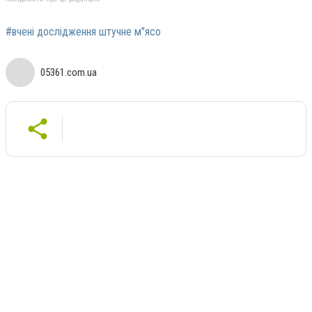
#вчені дослідження штучне м"ясо
05361.com.ua