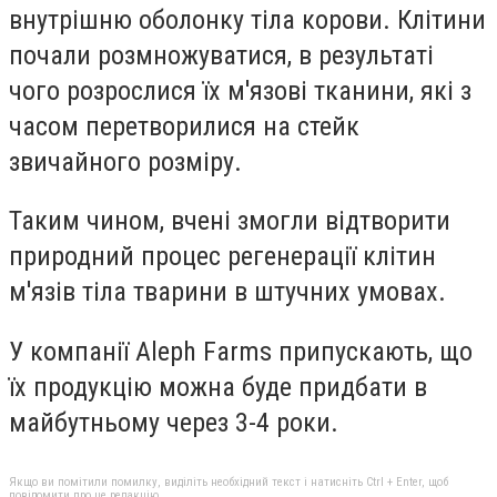
внутрішню оболонку тіла корови. Клітини
почали розмножуватися, в результаті
чого розрослися їх м'язові тканини, які з
часом перетворилися на стейк
звичайного розміру.
Таким чином, вчені змогли відтворити
природний процес регенерації клітин
м'язів тіла тварини в штучних умовах.
У компанії Aleph Farms припускають, що
їх продукцію можна буде придбати в
майбутньому через 3-4 роки.
Якщо ви помітили помилку, виділіть необхідний текст і натисніть Ctrl + Enter, щоб
повідомити про це редакцію