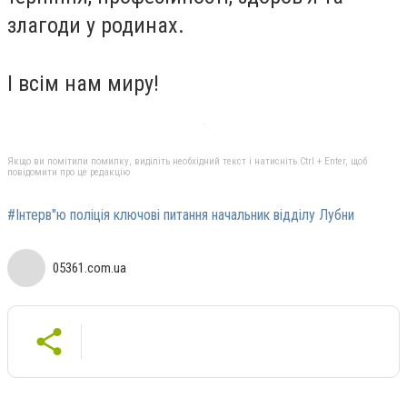
злагоди у родинах.
І всім нам миру!
Якщо ви помітили помилку, виділіть необхідний текст і натисніть Ctrl + Enter, щоб
повідомити про це редакцію
#Інтерв"ю поліція ключові питання начальник відділу Лубни
05361.com.ua