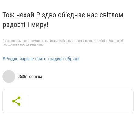
Тож нехай Різдво об’єднає нас світлом
радості і миру!
Якщо ви помітили помилку, виділіть необхідний текст і натисніть Ctrl + Enter, щоб
повідомити про це редакцію
#Різдво чарівне свято традиції обряди
05361.com.ua