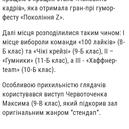
кадрів», яка отримала гран-прі гумор-
фесту «Покоління Z».
Далі місця розподілилися таким чином: І
місце вибороли команди «100 лайків» (8-
Б клас) та «Чікі крейзі» (9-Б клас), ІІ –
«Гумники» (11-Б клас), а ІІІ - «Хаффнер-
team» (10-Б клас).
Особливою прихильністю глядачів
користувався виступ Червоточенка
Максима (9-В клас), який підкорив зал
оригінальним жанром "стендап".