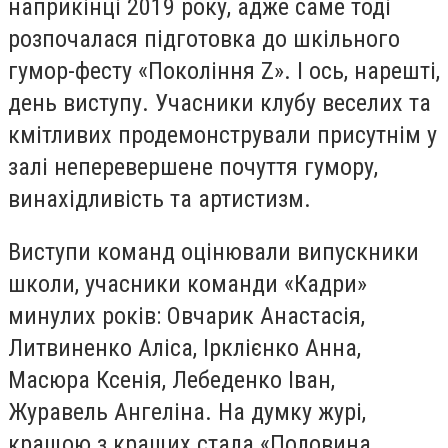
наприкінці 2019 року, адже саме тоді
розпочалася підготовка до шкільного
гумор-фесту «Покоління Z». І ось, нарешті,
день виступу. Учасники клубу веселих та
кмітливих продемонстрували присутнім у
залі неперевершене почуття гумору,
винахідливість та артистизм.
Виступи команд оцінювали випускники
школи, учасники команди «Кадри»
минулих років: Овчарик Анастасія,
Литвиненко Аліса, Ірклієнко Анна,
Масюра Ксенія, Лебеденко Іван,
Журавель Ангеліна. На думку журі,
кращою з кращих стала «Половина