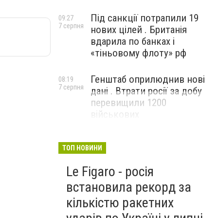
Під санкції потрапили 19
09:27
7 серпня
нових цілей . Британія
вдарила по банках і
«тіньовому флоту» рф
Генштаб оприлюднив нові
08:19
7 серпня
дані . Втрати росії за добу
перевищили 1200
військових
ТОП НОВИНИ
Le Figaro - росія
встановила рекорд за
кількістю ракетних