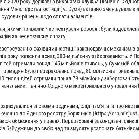
чя 2020 року державна виконавча служба Північно-Східног
іння Міністерства юстиції (м. Суми) активно зменшувала кіл
 судових рішень щодо сплати аліментів.
ня, якими тривалий час нехтували дорослі, були задоволені
рафів за несвоєчасну сплату.
астосуванню фахівцями юстиції законодавчих механізмів в
пів року погасили понад 300-мільйонну заборгованість. У П
дітей отримали понад 145 мільйонів гривень, у Сумській об
 громадян було перераховано понад 80 мільйонів гривень ал
10 тисяч дітей отримали понад 79 мільйонну заборгованість
, начальник Північно-Східного міжрегіонального управління
розрахувалися зі своїми родинами, слід пам’ятати про наст
ючення до Єдиного реєстру боржників (https://erb.minjust.g
також обмеження у правах. Перераховані законодавчі санкці
ів байдужими до своїх чад та змусять розпочати батьківсь