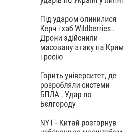
ударів по Україні у липні
Під ударом опинилися
Керч і хаб Wildberries .
Дрони здійснили
масовану атаку на Крим
і росію
Горить університет, де
розробляли системи
БПЛА . Удар по
Бєлгороду
NYT - Китай розгорнув