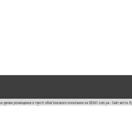
а умови розміщення в тексті обов'язкового посилання на 05361.com.ua - Сайт міста Л
сті або в якості джерела. Порушення виняткових прав переслідується Законом.
ський спецпроєкт", "Політичні новини", "Пресреліз", "PR", "Офіційно", "Політична рек
раншиза "CitySites"
Правила класифайд
Редакційна політика
Політика конфіденційн