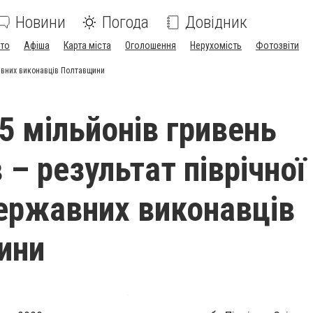
Новини
Погода
Довідник
ото
Афіша
Карта міста
Оголошення
Нерухомість
Фотозвіти
жавних виконавців Полтавщини
5 мільйонів гривень
 – результат піврічної
ержавних виконавців
ини