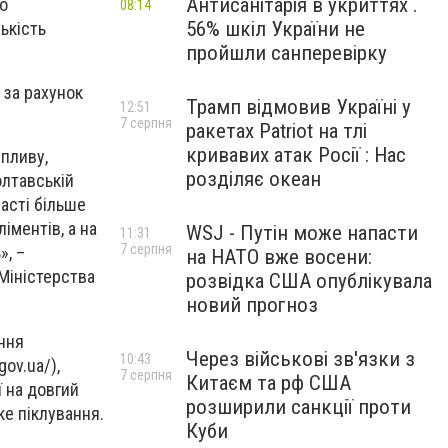
Антисанітарія в укриттях .
о
08:14
56% шкіл України не
ькість
пройшли санперевірку
 за рахунок
Трамп відмовив Україні у
12:51
7 серпня
ракетах Patriot на тлі
кривавих атак Росії : Нас
пливу,
розділяє океан
олтавській
ласті більше
іментів, а на
WSJ - Путін може напасти
11:31
7 серпня
», –
на НАТО вже восени:
 Міністерства
розвідка США опублікувала
новий прогноз
ання
Через військові зв'язки з
10:43
ov.ua/),
7 серпня
Китаєм та рф США
ї на довгий
розширили санкції проти
ке піклування.
Куби