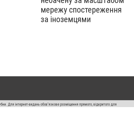
небачену за масштабом
мережу спостереження
за іноземцями
убни. Для інтернет-видань обов'язкове розміщення прямого, відкритого для
лама" публікуються на правах реклами.
ості
Правила сайту