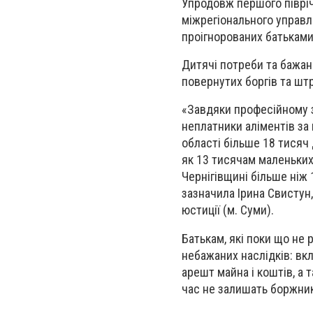
Упродовж першого півріч
міжрегіонального управл
проігнорованих батьками
Дитячі потреби та бажан
повернутих боргів та шт
«Завдяки професійному з
неплатники аліментів за 
області більше 18 тисяч 
як 13 тисячам маленьких
Чернігівщині більше ніж 
зазначила Ірина Свистун
юстиції (м. Суми).
Батькам, які поки що не 
небажаних наслідків: вкл
арешт майна і коштів, а 
час не залишать боржник