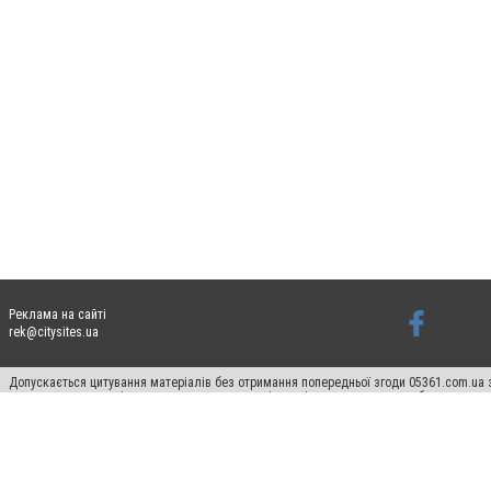
Реклама на сайті
rek@citysites.ua
Допускається цитування матеріалів без отримання попередньої згоди 05361.com.ua з
пошукових систем гіперпосилання на цитовані статті не нижче другого абзацу в тек
Матеріали з плашками "Новини компаній", "Промо", "Партнерський матеріал", "Партнер
Реклама на сайті
Ф