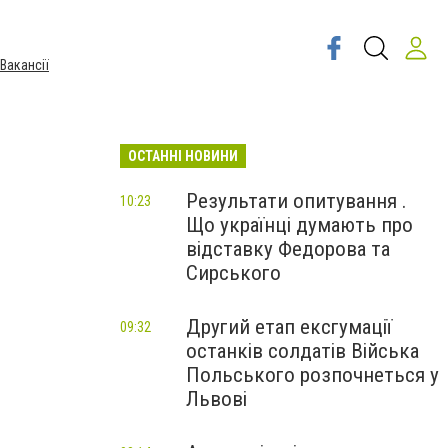
Вакансії
ОСТАННІ НОВИНИ
Результати опитування .
10:23
Що українці думають про
відставку Федорова та
Сирського
Другий етап ексгумації
09:32
останків солдатів Війська
Польського розпочнеться у
Львові