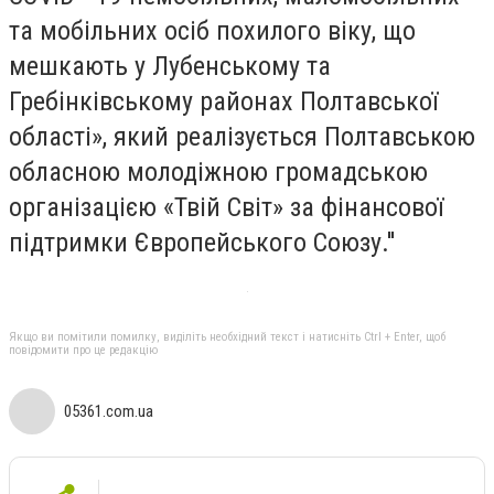
та мобільних осіб похилого віку, що
мешкають у Лубенському та
Гребінківському районах Полтавської
області», який реалізується Полтавською
обласною молодіжною громадською
організацією «Твій Світ» за фінансової
підтримки Європейського Союзу.''
Якщо ви помітили помилку, виділіть необхідний текст і натисніть Ctrl + Enter, щоб
повідомити про це редакцію
05361.com.ua