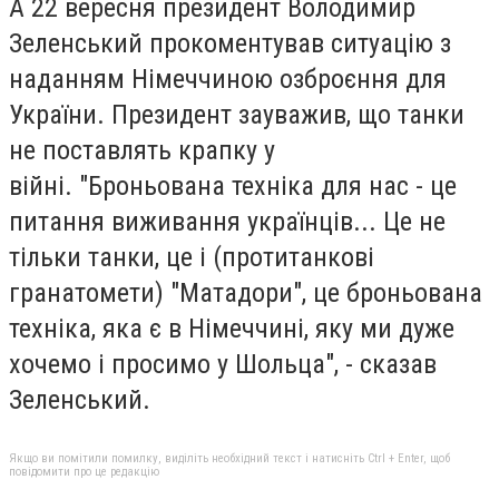
А 22 вересня президент Володимир
Зеленський прокоментував ситуацію з
наданням Німеччиною озброєння для
України. Президент зауважив, що танки
не поставлять крапку у
війні. "Броньована техніка для нас - це
питання виживання українців... Це не
тільки танки, це і (протитанкові
гранатомети) "Матадори", це броньована
техніка, яка є в Німеччині, яку ми дуже
хочемо і просимо у Шольца", - сказав
Зеленський.
Якщо ви помітили помилку, виділіть необхідний текст і натисніть Ctrl + Enter, щоб
повідомити про це редакцію