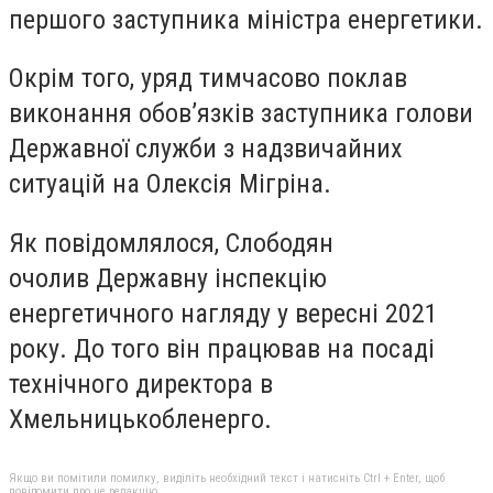
першого заступника міністра енергетики.
Окрім того, уряд тимчасово поклав
виконання обовʼязків заступника голови
Державної служби з надзвичайних
ситуацій на Олексія Мігріна.
Як повідомлялося, Слободян
очолив Державну інспекцію
енергетичного нагляду у вересні 2021
року. До того він працював на посаді
технічного директора в
Хмельницькобленерго.
Якщо ви помітили помилку, виділіть необхідний текст і натисніть Ctrl + Enter, щоб
повідомити про це редакцію