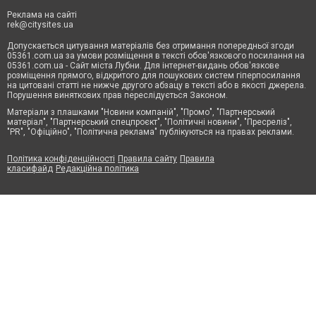
Реклама на сайті
rek@citysites.ua
Допускається цитування матеріалів без отримання попередньої згоди
05361.com.ua за умови розміщення в тексті обов'язкового посилання на
05361.com.ua - Сайт міста Лубни. Для інтернет-видань обов'язкове
розміщення прямого, відкритого для пошукових систем гіперпосилання
на цитовані статті не нижче другого абзацу в тексті або в якості джерела.
Порушення виняткових прав переслідується Законом.
Матеріали з плашками "Новини компаній", "Промо", "Партнерський
матеріал", "Партнерський спецпроєкт", "Політичні новини", "Пресреліз",
"PR", "Офіційно", "Політична реклама" публікуються на правах реклами.
Політика конфіденційності
Правила сайту
Правила
класифайд
Редакційна політика