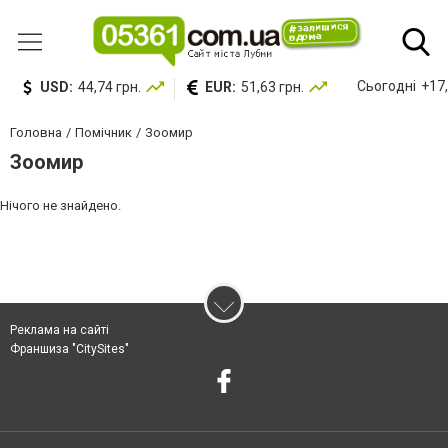
Сьогодні
+17,
USD:
44,74 грн.
EUR:
51,63 грн.
Головна
Помічник
Зоомир
Зоомир
Нічого не знайдено.
Реклама на сайті
Франшиза "CitySites"