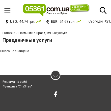
Сьогодні
+21,
USD:
44,74 грн.
EUR:
51,63 грн.
Головна
Помічник
Праздничные услуги
Праздничные услуги
Нічого не знайдено.
Реклама на сайті
Франшиза "CitySites"