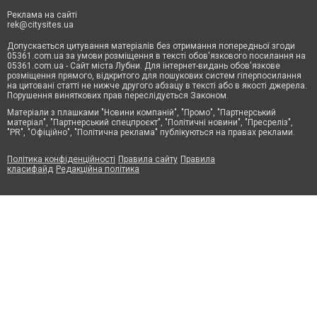
Реклама на сайті
rek@citysites.ua
Допускається цитування матеріалів без отримання попередньої згоди
05361.com.ua за умови розміщення в тексті обов'язкового посилання на
05361.com.ua - Сайт міста Лубни. Для інтернет-видань обов'язкове
розміщення прямого, відкритого для пошукових систем гіперпосилання
на цитовані статті не нижче другого абзацу в тексті або в якості джерела.
Порушення виняткових прав переслідується Законом.
Матеріали з плашками "Новини компаній", "Промо", "Партнерський
матеріал", "Партнерський спецпроєкт", "Політичні новини", "Пресреліз",
"PR", "Офіційно", "Політична реклама" публікуються на правах реклами.
Політика конфіденційності
Правила сайту
Правила
класифайд
Редакційна політика