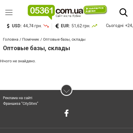
Сьогодні
+24,
USD:
44,74 грн.
EUR:
51,62 грн.
Головна
Помічник
Оптовые базы, склады
Оптовые базы, склады
Нічого не знайдено.
Реклама на сайті
Франшиза "CitySites"