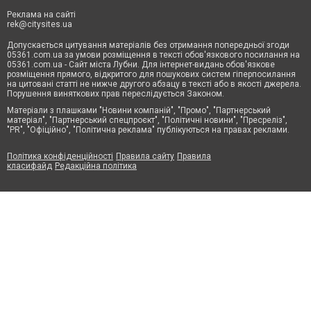
Реклама на сайті
rek@citysites.ua
Допускається цитування матеріалів без отримання попередньої згоди
05361.com.ua за умови розміщення в тексті обов'язкового посилання на
05361.com.ua - Сайт міста Лубни. Для інтернет-видань обов'язкове
розміщення прямого, відкритого для пошукових систем гіперпосилання
на цитовані статті не нижче другого абзацу в тексті або в якості джерела.
Порушення виняткових прав переслідується Законом.
Матеріали з плашками "Новини компаній", "Промо", "Партнерський
матеріал", "Партнерський спецпроєкт", "Політичні новини", "Пресреліз",
"PR", "Офіційно", "Політична реклама" публікуються на правах реклами.
Політика конфіденційності
Правила сайту
Правила
класифайд
Редакційна політика