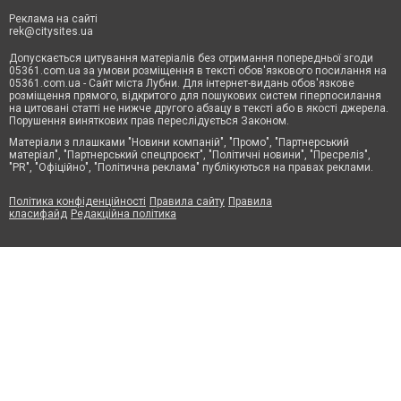
Реклама на сайті
rek@citysites.ua
Допускається цитування матеріалів без отримання попередньої згоди
05361.com.ua за умови розміщення в тексті обов'язкового посилання на
05361.com.ua - Сайт міста Лубни. Для інтернет-видань обов'язкове
розміщення прямого, відкритого для пошукових систем гіперпосилання
на цитовані статті не нижче другого абзацу в тексті або в якості джерела.
Порушення виняткових прав переслідується Законом.
Матеріали з плашками "Новини компаній", "Промо", "Партнерський
матеріал", "Партнерський спецпроєкт", "Політичні новини", "Пресреліз",
"PR", "Офіційно", "Політична реклама" публікуються на правах реклами.
Політика конфіденційності
Правила сайту
Правила
класифайд
Редакційна політика