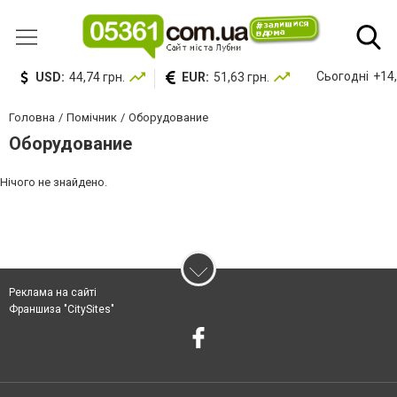
Сьогодні
+14,
USD:
44,74 грн.
EUR:
51,63 грн.
Головна
Помічник
Оборудование
Оборудование
Нічого не знайдено.
Реклама на сайті
Франшиза "CitySites"