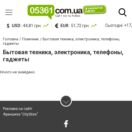
Сьогодні
+17,
USD:
44,81 грн.
EUR:
51,72 грн.
Головна
Помічник
Бытовая техника, электроника, телефоны,
гаджеты
Бытовая техника, электроника, телефоны,
гаджеты
Нічого не знайдено.
Реклама на сайті
Франшиза "CitySites"