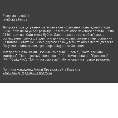
Реклама на сайті
rek@citysites.ua
Допускається цитування матеріалів без отримання попередньої згоди
05361.com.ua за умови розміщення в тексті обов'язкового посилання на
05361.com.ua - Сайт міста Лубни. Для інтернет-видань обов'язкове
розміщення прямого, відкритого для пошукових систем гіперпосилання
на цитовані статті не нижче другого абзацу в тексті або в якості джерела.
Порушення виняткових прав переслідується Законом.
Матеріали з плашками "Новини компаній", "Промо", "Партнерський
матеріал", "Партнерський спецпроєкт", "Політичні новини", "Пресреліз",
"PR", "Офіційно", "Політична реклама" публікуються на правах реклами.
Політика конфіденційності
Правила сайту
Правила
класифайд
Редакційна політика