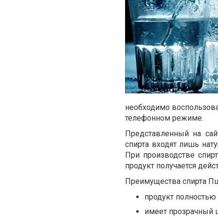
необходимо воспользова
телефонном режиме.
Представленный на сай
спирта входят лишь нат
При производстве спирт
продукт получается дейс
Преимущества спирта Пш
продукт полностью 
имеет прозрачный ц