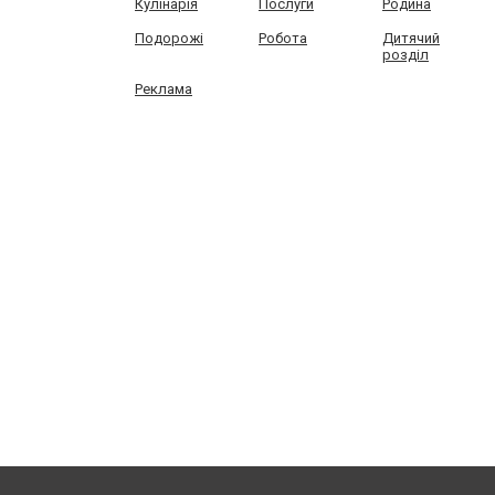
Кулінарія
Послуги
Родина
Подорожі
Робота
Дитячий
розділ
Реклама