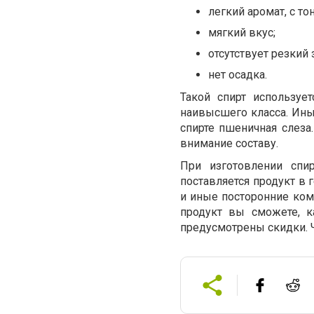
легкий аромат, с т
мягкий вкус;
отсутствует резкий 
нет осадка.
Такой спирт используе
наивысшего класса. Ины
спирте пшеничная слеза
внимание составу.
При изготовлении спи
поставляется продукт в 
и иные посторонние ком
продукт вы сможете, к
предусмотрены скидки. 