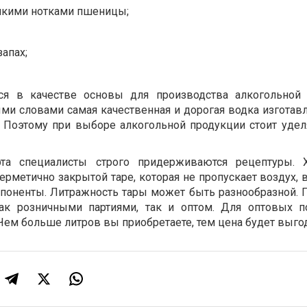
онкими нотками пшеницы;
запах;
тся в качестве основы для производства алкогольной
ми словами самая качественная и дорогая водка изготавл
. Поэтому при выборе алкогольной продукции стоит удел
рта специалисты строго придерживаются рецептуры. Х
герметично закрытой таре, которая не пропускает воздух, 
поненты. Литражность тары может быть разнообразной. 
ак розничными партиями, так и оптом. Для оптовых п
Чем больше литров вы приобретаете, тем цена будет выго