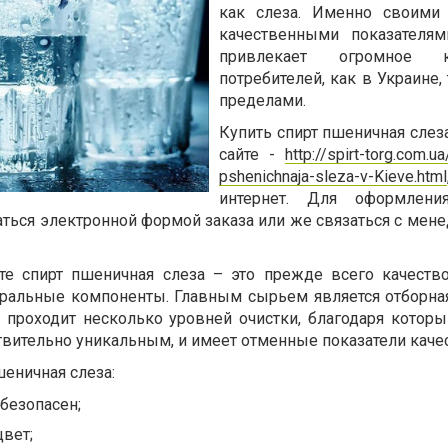
как слеза. Именно своими
качественными показателям
привлекает огромное ко
потребителей, как в Украине, 
пределами.
Купить спирт пшеничная слез
сайте -
http://spirt-torg.com.ua
pshenichnaja-sleza-v-Kieve.html
интернет. Для оформлени
ться электронной формой заказа или же связаться с мен
те спирт пшеничная слеза – это прежде всего качество
уральные компоненты. Главным сырьем является отборна
 проходит несколько уровней очистки, благодаря котор
твительно уникальным, и имеет отменные показатели качес
еничная слеза:
безопасен;
вет;