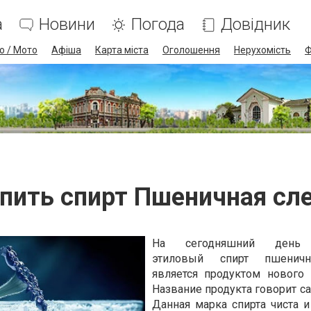
а
Новини
Погода
Довідник
о / Мото
Афіша
Карта міста
Оголошення
Нерухомість
Ф
пить спирт Пшеничная сл
На сегодняшний день
этиловый спирт пшеничн
является продуктом нового 
Название продукта говорит са
Данная марка спирта чиста и