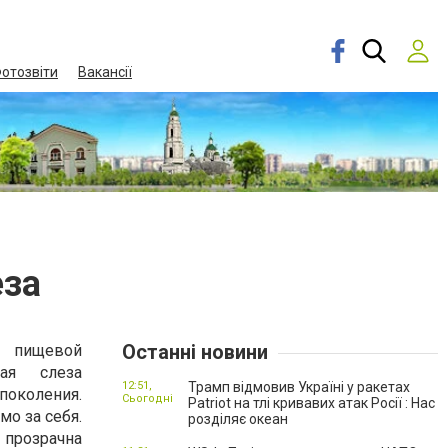
отозвіти
Вакансії
еза
Останні новини
 пищевой
ая слеза
12:51,
Трамп відмовив Україні у ракетах
поколения.
Сьогодні
Patriot на тлі кривавих атак Росії : Нас
мо за себя.
розділяє океан
 прозрачна