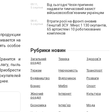
09:11,
Від сьогодні Чехія припиняє
5 серпня
надавати тимчасовий захист
військовозобов’язаним українцям
08:41,
Втрати росії на фронті оновив
5 серпня
Генштаб ЗСУ : Мінус 1 130 окупантів,
65 артсистем і 10 роботизованих
комплексів
 продукции
ивается на
ять особое
Рубрики новин
ранится и
Загальний
Техніка
Здоров'я
розділ
влагу, пыль
Приобрести
Туризм
Нерухомість
Транспорт
окупателей
Будівництво
Відпочинок
Розваги
днее.
Бізнес
Меблі
Спорт
Жіночий
Інтернет
Культура
розділ
Економіка
Інтер'єр
Мода