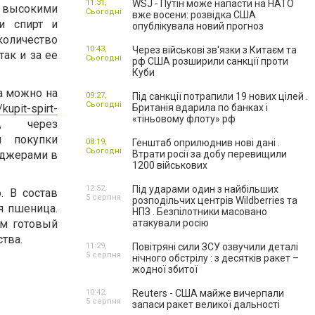
11:31,
WSJ - Путін може напасти на НАТО
 высокими
Сьогодні
вже восени: розвідка США
и спирт и
опублікувала новий прогноз
личество
10:43,
Через військові зв'язки з Китаєм та
так и за ее
Сьогодні
рф США розширили санкції проти
Куби
а
можно на
09:27,
Під санкції потрапили 19 нових цілей .
Сьогодні
/kupit-spirt-
Британія вдарила по банках і
«тіньовому флоту» рф
, через
я покупки
08:19,
Генштаб оприлюднив нові дані .
Сьогодні
еджерами в
Втрати росії за добу перевищили
1200 військових
12:52,
Під ударами один з найбільших
. В состав
5 серпня
розподільчих центрів Wildberries та
я пшеница.
НПЗ . Безпілотники масовано
ым готовый
атакували росію
тва.
11:29,
Повітряні сили ЗСУ озвучили деталі
5 серпня
нічного обстрілу : з десятків ракет –
жодної збитої
10:42,
Reuters - США майже вичерпали
5 серпня
запаси ракет великої дальності