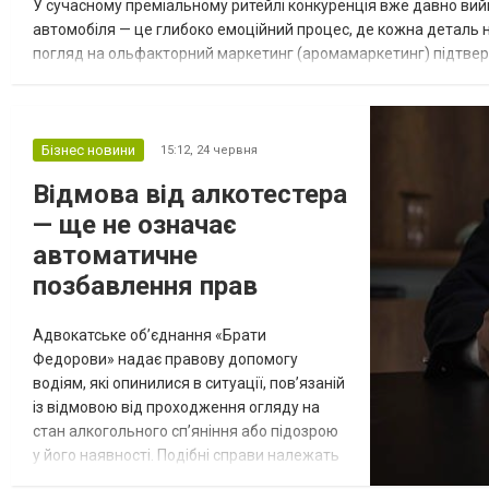
У сучасному преміальному ритейлі конкуренція вже давно вийш
автомобіля — це глибоко емоційний процес, де кожна деталь
погляд на ольфакторний маркетинг (аромамаркетинг) підтвер
прихованих інструментів впливу на сприйняття цінності бренду 
Бізнес новини
15:12,
24 червня
Відмова від алкотестера
— ще не означає
автоматичне
позбавлення прав
Адвокатське об’єднання «Брати
Федорови» надає правову допомогу
водіям, які опинилися в ситуації, пов’язаній
із відмовою від проходження огляду на
стан алкогольного сп’яніння або підозрою
у його наявності. Подібні справи належать
до категорії адміністративних