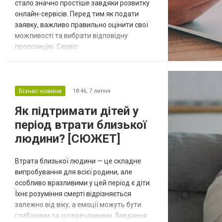
стало значно простіше завдяки розвитку
онлайн-сервісів. Перед тим як подати
заявку, важливо правильно оцінити свої
можливості та вибрати відповідну
пропозицію. Сервіс
https://creditum.com.ua/zajm/kredyt-bez-
vidmov/ допомагає користувачам
порівнювати варіанти кредитування від
різних фінансових компаній, аналізувати
Бізнес новини
18:46,
7 липня
умови та знаходити рішення, яке
Як підтримати дітей у
відповідає індивідуальним потребам.
період втрати близької
Онлайн-кредитування дозволяє оформити
з...
людини? [СЮЖЕТ]
Втрата близької людини — це складне
випробування для всієї родини, але
особливо вразливими у цей період є діти.
Їхнє розуміння смерті відрізняється
залежно від віку, а емоції можуть бути
глибокими та суперечливими. Завдання