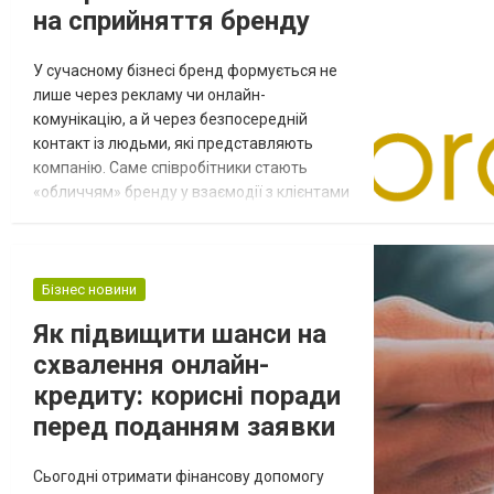
на сприйняття бренду
У сучасному бізнесі бренд формується не
лише через рекламу чи онлайн-
комунікацію, а й через безпосередній
контакт із людьми, які представляють
компанію. Саме співробітники стають
«обличчям» бренду у взаємодії з клієнтами
та партнерами, і їхній зовнішній вигляд
часто сприймається як продовження самої
компанії. Охайність, стиль одягу,
відповідність корпоративному образу —
Бізнес новини
усе це формує перше враження ще до
Як підвищити шанси на
початку розмови. У практиці Промобренд
схвалення онлайн-
(Promobrand)...
кредиту: корисні поради
перед поданням заявки
Сьогодні отримати фінансову допомогу