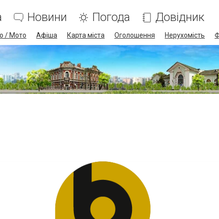
а
Новини
Погода
Довідник
о / Мото
Афіша
Карта міста
Оголошення
Нерухомість
Ф