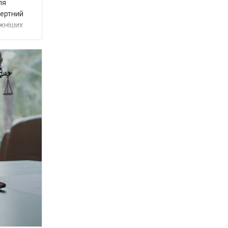
ля
пертний
ужніших