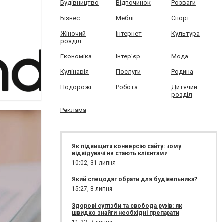
Будівництво
Відпочинок
Розваги
Бізнес
Меблі
Спорт
Жіночий
Інтернет
Культура
розділ
Економіка
Інтер'єр
Мода
Кулінарія
Послуги
Родина
Подорожі
Робота
Дитячий
розділ
Реклама
Як підвищити конверсію сайту: чому
відвідувачі не стають клієнтами
10:02,
31 липня
Який спецодяг обрати для будівельника?
15:27,
8 липня
Здорові суглоби та свобода рухів: як
швидко знайти необхідні препарати