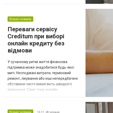
дорослих — створити безпечний простір, у
якому дитина зможе прожити свій біль і
поступово адаптуватися до нової
реальності. Як допомогти дитині прожити
Бізнес новини
біль втрати? Більше про це читай на сайті
Переваги сервісу
cremation.com.ua! У перші дні після втрати...
Creditum при виборі
онлайн кредиту без
відмови
У сучасному ритмі життя фінансова
підтримка може знадобитися будь-якої
миті. Несподівані витрати, терміновий
ремонт, лікування або інші непередбачені
обставини часто вимагають швидкого
вирішення. Саме тому онлайн-
кредитування набуває дедалі більшої
популярності, адже дозволяє подати
заявку дистанційно, без відвідування офісу
та тривалого очікування рішення. Однак
Бізнес новини
15:17,
28 червня