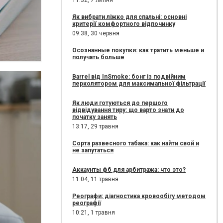
11:32,
7 липня
Як вибрати ліжко для спальні: основні
критерії комфортного відпочинку
09:38,
30 червня
Осознанные покупки: как тратить меньше и
получать больше
Barrel від InSmoke: бонг із подвійним
перколятором для максимальної фільтрації
Як люди готуються до першого
відвідування тиру: що варто знати до
початку занять
13:17,
29 травня
Сорта развесного табака: как найти свой и
не запутаться
Аккаунты фб для арбитража: что это?
11:04,
11 травня
Реографи: діагностика кровообігу методом
реографії
10:21,
1 травня