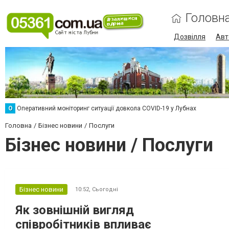
Головн
Дозвілля
Авт
О
Оперативний моніторинг ситуації довкола COVID-19 у Лубнах
Головна
Бізнес новини
Послуги
Бізнес новини / Послуги
Бізнес новини
10:52,
Сьогодні
Як зовнішній вигляд
співробітників впливає