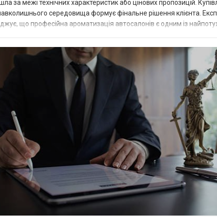
ла за межі технічних характеристик або цінових пропозицій. Купів
 навколишнього середовища формує фінальне рішення клієнта. Екс
джує, що професійна ароматизація автосалонів є одним із найпот
та лояльність покуп...