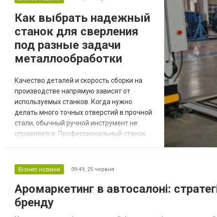
велика кількість фінансових компаній
Как выбрать надежный
ускладнює вибір оптимальної пропозиції. У
станок для сверления
такій ситуації...
под разные задачи
металлообработки
Качество деталей и скорость сборки на
производстве напрямую зависят от
используемых станков. Когда нужно
делать много точных отверстий в прочной
стали, обычный ручной инструмент не
справляется. Профессиональный станок
для сверления позволяет намертво
зафиксировать заготовку и полностью
исключить увод сверла в сторону. Такое
Бізнес новини
09:49,
25 червня
оборудование существенно разгружает
Аромаркетинг в автосалоні: стратег
мастеров и помогает избежать брака при
серийном выпуске. Основные
бренду
разновидности сверлильного обору...