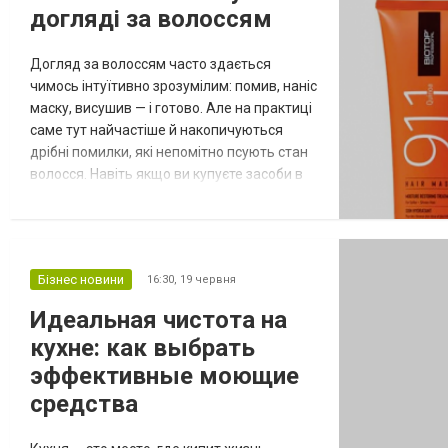
догляді за волоссям
надежным помощником в вопросах
правовой защиты компан...
Догляд за волоссям часто здається
чимось інтуїтивно зрозумілим: помив, наніс
маску, висушив — і готово. Але на практиці
саме тут найчастіше й накопичуються
дрібні помилки, які непомітно псують стан
волосся. Навіть якщо ви купуєте засоби в
місцях на кшталт брендовий магазин
косметики, це ще не гарантує, що рутинa
побудована правильно — інколи проблема
не в продуктах, а в тому, як ми їх
Бізнес новини
16:30,
19 червня
використовуємо. Сьогодні вибір засобів
величезний, і косметика для волос...
Идеальная чистота на
кухне: как выбрать
эффективные моющие
средства