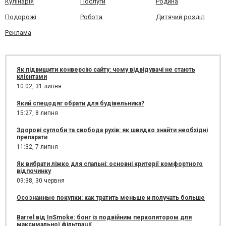
Кулінарія
Послуги
Родина
Подорожі
Робота
Дитячий розділ
Реклама
Як підвищити конверсію сайту: чому відвідувачі не стають
клієнтами
10:02,
31 липня
Який спецодяг обрати для будівельника?
15:27,
8 липня
Здорові суглоби та свобода рухів: як швидко знайти необхідні
препарати
11:32,
7 липня
Як вибрати ліжко для спальні: основні критерії комфортного
відпочинку
09:38,
30 червня
Осознанные покупки: как тратить меньше и получать больше
Barrel від InSmoke: бонг із подвійним перколятором для
максимальної фільтрації