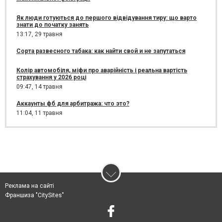
Як люди готуються до першого відвідування тиру: що варто
знати до початку занять
13:17,
29 травня
Сорта развесного табака: как найти свой и не запутаться
Колір автомобіля, міфи про аварійність і реальна вартість
страхування у 2026 році
09:47,
14 травня
Аккаунты фб для арбитража: что это?
11:04,
11 травня
Реклама на сайті
Франшиза "CitySites"