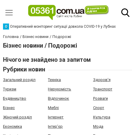
О
Оперативний моніторинг ситуації довкола COVID-19 у Лубнах
Головна
Бізнес новини
Подорожі
Бізнес новини / Подорожі
Нічого не знайдено за запитом
Рубрики новин
Загальний розділ
Техніка
Здоров'я
Туризм
Нерухомість
Транспорт
Будівництво
Відпочинок
Розваги
Бізнес
Меблі
Спорт
Жіночий розділ
Інтернет
Культура
Економіка
Інтер'єр
Мода