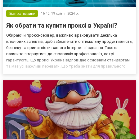
Бізнес новини
16:43,
19 квітня 2024 р.
Як обрати та купити проксі в Україні?
Обираючи проксі-сервер, важливо враховувати декілька
ключових аспектів, щоб забезпечити оптимальну продуктивність,
безпеку та приватність вашого Інтернет-з'єднання. Також
важливо звернутися до справжніх професіоналів, котрі
гарантують, що проксі Україна відповідає основним стандартам
та має усі важливі переваги. Що треба знати для правильного
вибору? Перш ніж обирати проксі, визначте, який саме тип проксі
вам потрібен: HTTP, HTTPS, SOCKS. Кожен з цих типів...