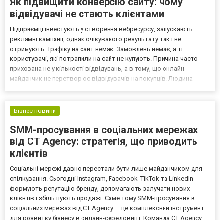
Як підвищити конверсію сайту: чому
відвідувачі не стають клієнтами
Підприємці інвестують у створення вебресурсу, запускають
рекламні кампанії, однак очікуваного результату так і не
отримують. Трафіку на сайт немає. Замовлень немає, а ті
користувачі, які потрапили на сайт не купують. Причина часто
прихована не у кількості відвідувань, а в тому, що онлайн-
майданчик не перетворює відвідувачів на покупців. Людина
переходить за посиланням, переглядає кілька сторінок і залишає
ресурс без оформлення замовлення. Для бізнесу це оз...
Бізнес новини
SMM-просування в соціальних мережах
від CT Agency: стратегія, що приводить
клієнтів
Соціальні мережі давно перестали бути лише майданчиком для
спілкування. Сьогодні Instagram, Facebook, TikTok та LinkedIn
формують репутацію бренду, допомагають залучати нових
клієнтів і збільшують продажі. Саме тому SMM-просування в
соціальних мережах від CT Agency — це комплексний інструмент
для розвитку бізнесу в онлайн-середовищі. Команда CT Agency