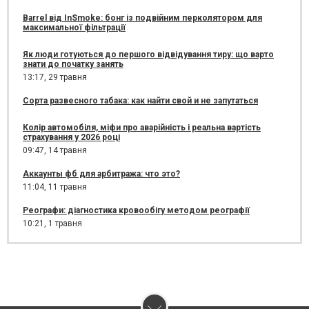
Barrel від InSmoke: бонг із подвійним перколятором для
максимальної фільтрації
Як люди готуються до першого відвідування тиру: що варто
знати до початку занять
13:17,
29 травня
Сорта развесного табака: как найти свой и не запутаться
Колір автомобіля, міфи про аварійність і реальна вартість
страхування у 2026 році
09:47,
14 травня
Аккаунты фб для арбитража: что это?
11:04,
11 травня
Реографи: діагностика кровообігу методом реографії
10:21,
1 травня