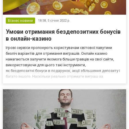
Бізнес новини
18:58,
5 січня 2022 р.
Умови отримання бездепозитних бонусів
в онлайн-казино
Ігрові сервіси пропонують користувачам світової павутини
безліч варіантів для отримання виграшів. Онлайн казино
намагаються залучити якомога більше гравців на свої сайти,
використовуючи для цього такі інструменти,
як бездепозитні бонуси в подарунок, акції збільшення депозиту і
багато іншого. Наскільки реально отримати виграш за
допомогою бездепозитного бонусу або інших акційних
пропозицій? За що дають бонуси бездепозитні бонуси в казино?
На будь-якому іг...