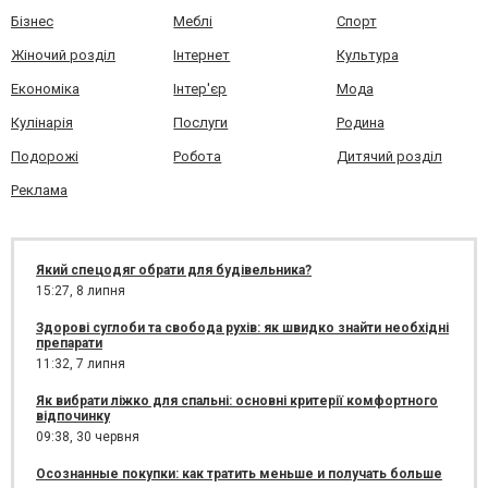
Бізнес
Меблі
Спорт
Жіночий розділ
Інтернет
Культура
Економіка
Інтер'єр
Мода
Кулінарія
Послуги
Родина
Подорожі
Робота
Дитячий розділ
Реклама
Який спецодяг обрати для будівельника?
15:27,
8 липня
Здорові суглоби та свобода рухів: як швидко знайти необхідні
препарати
11:32,
7 липня
Як вибрати ліжко для спальні: основні критерії комфортного
відпочинку
09:38,
30 червня
Осознанные покупки: как тратить меньше и получать больше