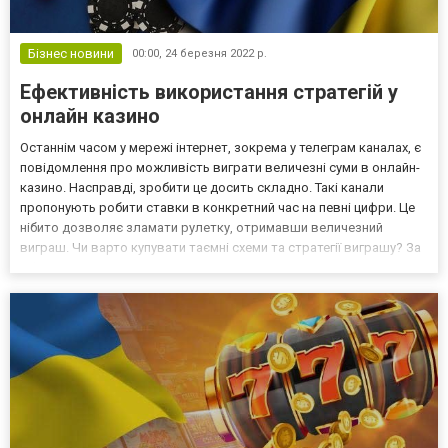
Бізнес новини
00:00,
24 березня 2022 р.
Ефективність використання стратегій у
онлайн казино
Останнім часом у мережі інтернет, зокрема у телеграм каналах, є
повідомлення про можливість виграти величезні суми в онлайн-
казино. Насправді, зробити це досить складно. Такі канали
пропонують робити ставки в конкретний час на певні цифри. Це
нібито дозволяє зламати рулетку, отримавши величезний
виграш. Чи варто купувати таємні схеми та стратегії виграшу? За
інформацією авторів повідомлення, вірогідність виграшу під час
першого обертання складає 92%. Якщо...