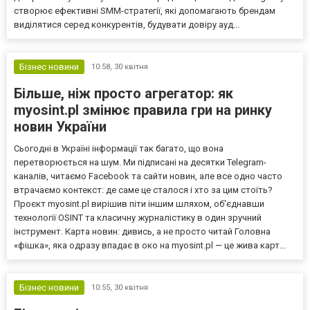
створює ефективні SMM-стратегії, які допомагають брендам
виділятися серед конкурентів, будувати довіру ауд...
Бізнес новини
10:58,
30 квітня
Більше, ніж просто агрегатор: як
myosint.pl змінює правила гри на ринку
новин України
Сьогодні в Україні інформації так багато, що вона
перетворюється на шум. Ми підписані на десятки Telegram-
каналів, читаємо Facebook та сайти новин, але все одно часто
втрачаємо контекст: де саме це сталося і хто за цим стоїть?
Проєкт myosint.pl вирішив піти іншим шляхом, об'єднавши
технології OSINT та класичну журналістику в один зручний
інструмент. Карта новин: дивись, а не просто читай Головна
«фішка», яка одразу впадає в око на myosint.pl — це жива карт...
Бізнес новини
10:55,
30 квітня