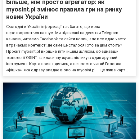
Більше, ніж просто агрегатор: як
myosint.pl змінює правила гри на ринку
новин України
Сьогодні в Україні інформації так багато, що вона
перетворюється на шум. Ми підписані на десятки Telegram-
каналів, читаємо Facebook та сайти новин, але все одно часто
втрачаємо контекст: де саме це сталося і хто за цим стоїть?
Проєкт myosint.pl вирішив піти іншим шляхом, об'єднавши
технології OSINT та класичну журналістику в один зручний
інструмент. Карта новин: дивись, а не просто читай Головна
«фішка», яка одразу впадає в око на myosint.pl — це жива карт...