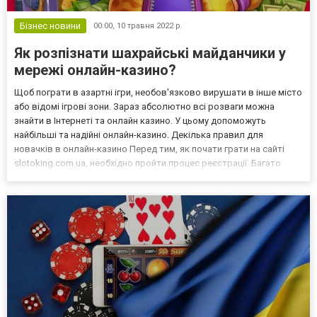
Бізнес новини
00:00,
10 травня 2022 р.
Як розпізнати шахрайські майданчики у
мережі онлайн-казино?
Щоб пограти в азартні ігри, необов'язково вирушати в інше місто
або відомі ігрові зони. Зараз абсолютно всі розваги можна
знайти в Інтернеті та онлайн казино. У цьому допоможуть
найбільші та надійні онлайн-казино. Декілька правил для
новачків в онлайн-казино Перед тим, як почати грати на сайті
slotoking.com.ua, необхідно пройти процес реєстрації. Багато
новачків ігнорують цей пункт, бажаючи одразу ж перейти до гри.
Але основна особливість у тому, що саме р...