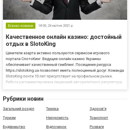
Бізнес новини
18:00,
24 квітня 2021 р.
Качественное онлайн казино: достойный
отдых в SlotoKing
Ценители азарта активно пользуются сервисом игрового
портала СлотоКинг. Ведущее онлайн казино Украины
обеспечивает качественный гэмблинг. Посещение ресурса
https://slotoking.ua позволяет иметь полноценный досуг. Команда
SlotoKing почти 10 лет присутствует на профильном рынке.
Работа регламентирована лицензией авторитетного регулятора.
Это позволяет говорить о надежности площадки. Удобный
интерфейс позволяет легко ориентироваться в структуре
Рубрики новин
игровой платфор...
Загальний розділ
Техніка
Здоров'я
Туризм
Нерухомість
Транспорт
Будівництво
Відпочинок
Розваги