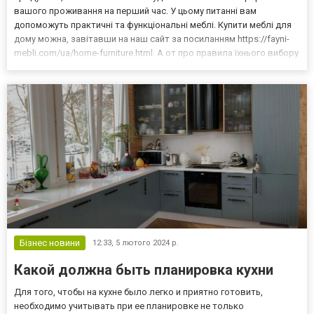
вашого проживання на перший час. У цьому питанні вам
допоможуть практичні та функціональні меблі. Купити меблі для
дому можна, завітавши на наш сайт за посиланням https://fayni-
mebli.com/ua/home-furniture.html. А от про правила їхнього вибору
залежно від місця розташування у квартирі – читайте в нашій
статті. Починаємо з передпокою Першим...
Бізнес новини
12:33,
5 лютого 2024 р.
Какой должна быть планировка кухни
Для того, чтобы на кухне было легко и приятно готовить,
необходимо учитывать при ее планировке не только