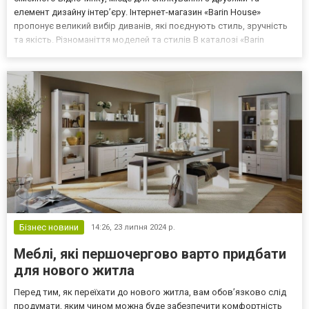
елемент дизайну інтер’єру. Інтернет-магазин «Barin House»
пропонує великий вибір диванів, які поєднують стиль, зручність
та якість. Різноманіття моделей та стилів В каталозі «Barin
House» можна знайти дивани на будь-який смак: від компактних
двомісних моделей до великих кутових ди...
Бізнес новини
14:26,
23 липня 2024 р.
Меблі, які першочергово варто придбати
для нового житла
Перед тим, як переїхати до нового житла, вам обов’язково слід
продумати, яким чином можна буде забезпечити комфортність