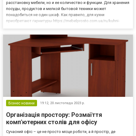
расстановку мебели, но и ее количество и функции. Для хранения
посуды, продуктов и мелкой бытовой техники может
понадобиться не один шкаф. Как правило, для кухни
приобретают гарнитуры https://mebelprosto.com.ua/ru/kuhni-
fabrichne, состоящие из базовых напольных шкафов и настенных
шкафчиков. Выдвижные ящики и полки облегчают хранение и
делают его более э...
Бізнес новини
19:12,
20 листопада 2023 р.
Організація простору: Розмаїття
комп'ютерних столів для офісу
Сучасний офіс – це не просто місце роботи, а й простір, де