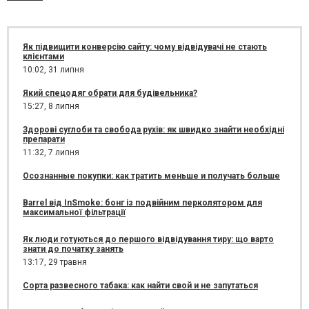
Як підвищити конверсію сайту: чому відвідувачі не стають
клієнтами
10:02,
31 липня
Який спецодяг обрати для будівельника?
15:27,
8 липня
Здорові суглоби та свобода рухів: як швидко знайти необхідні
препарати
11:32,
7 липня
Осознанные покупки: как тратить меньше и получать больше
Barrel від InSmoke: бонг із подвійним перколятором для
максимальної фільтрації
Як люди готуються до першого відвідування тиру: що варто
знати до початку занять
13:17,
29 травня
Сорта развесного табака: как найти свой и не запутаться