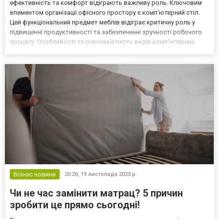
ефективність та комфорт відіграють важливу роль. Ключовим
елементом організації офісного простору є комп'ютерний стіл.
Цей функціональний предмет меблів відіграє критичну роль у
підвищенні продуктивності та забезпеченні зручності робочого
процесу. Особливості та різноманітність видів комп'ютерних
столів 1. Дизайн та стиль: естетика в робочому просторі Сучасні
комп'ютерні столи пропонують широкий с...
Бізнес новини
20:20,
19 листопада 2023 р.
Чи не час замінити матрац? 5 причин
зробити це прямо сьогодні!