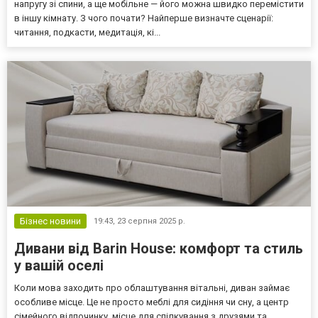
напругу зі спини, а ще мобільне — його можна швидко перемістити
в іншу кімнату. З чого почати? Найперше визначте сценарії:
читання, подкасти, медитація, кі...
Бізнес новини
19:43,
23 серпня 2025 р.
Дивани від Barin House: комфорт та стиль
у вашій оселі
Коли мова заходить про облаштування вітальні, диван займає
особливе місце. Це не просто меблі для сидіння чи сну, а центр
сімейного відпочинку, місце для спілкування з друзями та