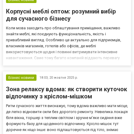
Корпусні меблі оптом: розумний вибір
для сучасного бізнесу
Коли мова заходить про облаштування приміщення, важливо
знайти меблі, які поєднують функціональність, якість і
привабливий вигляд. Особливо це актуально для підприємців,
власників магазинів, готелів або офісів, де меблі
використовуються щодня і повинні витримувати інтенсивне
навантаження. Саме тому багато компаній віддають перевагу
закупівлі меблів безпосередньо у виробника. Ознайомитися з
великим асортиментом можна у каталозі https://klik-
service.shop/ua/...
Бізнес новини
18:03,
20 жовтня 2025 р.
Зона релаксу вдома: як створити куточок
відпочинку з кріслом-мішком
Ритм сучасного життя виснажує, тому вдома важливо мати місце,
де легко відновити сили без дорогого ремонту. Невелика локація
біля вікна, торшер з теплим світлом і зручне м’яке сидіння вже
формують базу для щоденного відпочинку. Крісло-мішок тут
доречне як ніщо інше: воно підлаштовується під тіло, знімає