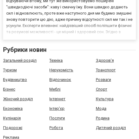
Відчуваючи втому, ми тут же використовуємо поширені
"швидкодіючі засоби": каву і смачну їжу. Вони швидко додають
сил і відновлюють, проте вже наступного дня ми будемо змушені
знову повторити цю дію, адже причину відсутності сил ми так і не
усунули. Експерти впевнені: найдієвіший спосіб поліпшити фізичні
та розумові можливості - це міцний і здоровий сон. Згідно з
дослідженнями в США (2008 р.): якщо сон людини в середньому
становить 9 годин (за добу), то її...
Рубрики новин
Загальний розділ
Техніка
Здоров'я
Туризм
Нерухомість
Транспорт
Будівництво
Відпочинок
Розваги
Бізнес
Меблі
Спорт
Жіночий розділ
Інтернет
Культура
Економіка
Інтер'єр
Мода
Кулінарія
Послуги
Родина
Подорожі
Робота
Дитячий розділ
Реклама