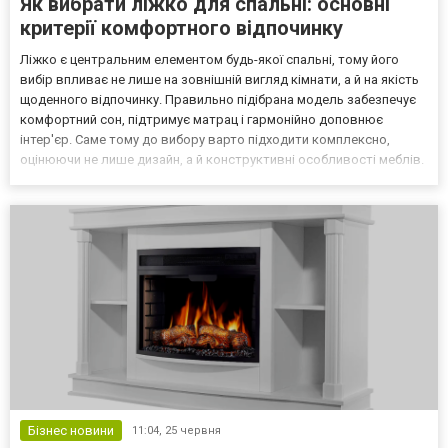
Як вибрати ліжко для спальні: основні
критерії комфортного відпочинку
Ліжко є центральним елементом будь-якої спальні, тому його
вибір впливає не лише на зовнішній вигляд кімнати, а й на якість
щоденного відпочинку. Правильно підібрана модель забезпечує
комфортний сон, підтримує матрац і гармонійно доповнює
інтер'єр. Саме тому до вибору варто підходити комплексно,
оцінюючи не лише дизайн, а й конструктивні особливості меблів.
Під час пошуку відповідної моделі можна ознайомитися з різними
варіантами, представленими за посилан...
Бізнес новини
11:04,
25 червня