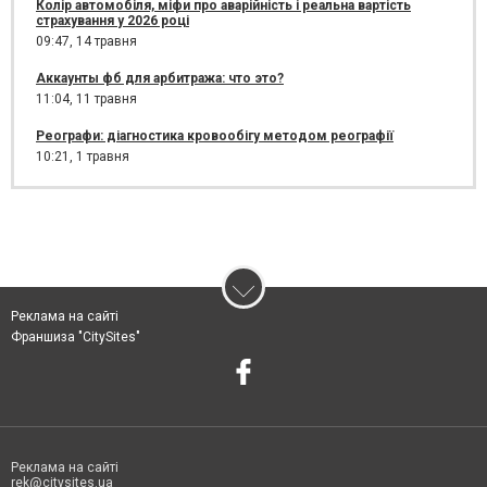
Колір автомобіля, міфи про аварійність і реальна вартість
страхування у 2026 році
09:47,
14 травня
Аккаунты фб для арбитража: что это?
11:04,
11 травня
Реографи: діагностика кровообігу методом реографії
10:21,
1 травня
Реклама на сайті
Франшиза "CitySites"
Реклама на сайті
rek@citysites.ua