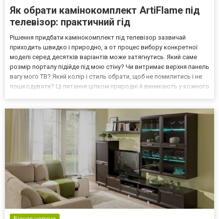
Як обрати камінокомплект ArtiFlame під
телевізор: практичний гід
Рішення придбати камінокомплект під телевізор зазвичай
приходить швидко і природно, а от процес вибору конкретної
моделі серед десятків варіантів може затягнутись. Який саме
розмір порталу підійде під мою стіну? Чи витримає верхня панель
вагу мого ТВ? Який колір і стиль обрати, щоб не помилитись і не
пошкодувати? Ці питання цілком природні й виникають у кожного
покупця, а відповіді на них значно простіші, ніж здається на
перший погляд. Достатньо розібратис...
Бізнес новини