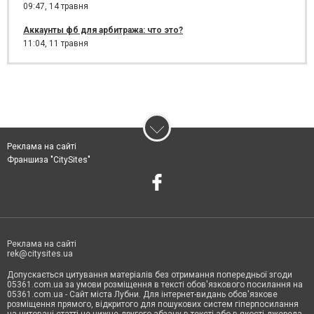
09:47,
14 травня
Аккаунты фб для арбитража: что это?
11:04,
11 травня
Реклама на сайті
Франшиза "CitySites"
Реклама на сайті
rek@citysites.ua
Допускається цитування матеріалів без отримання попередньої згоди
05361.com.ua за умови розміщення в тексті обов'язкового посилання на
05361.com.ua - Сайт міста Лубни. Для інтернет-видань обов'язкове
розміщення прямого, відкритого для пошукових систем гіперпосилання
на цитовані статті не нижче другого абзацу в тексті або в якості джерела.