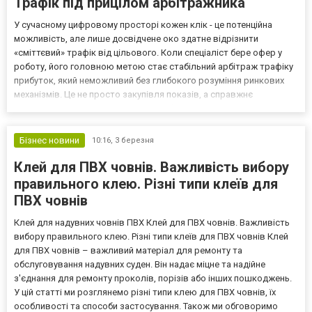
Трафік під прицілом арбітражника
У сучасному цифровому просторі кожен клік - це потенційна
можливість, але лише досвідчене око здатне відрізнити
«сміттєвий» трафік від цільового. Коли спеціаліст бере офер у
роботу, його головною метою стає стабільний арбітраж трафіку
прибуток, який неможливий без глибокого розуміння ринкових
механізмів. Це не просто закупівля показів, а справжнє
полювання на конверсії, де кожен обраний параметр таргетингу
та кожен елемент креативу мають працювати на випер...
Бізнес новини
10:16,
3 березня
Клей для ПВХ човнів. Важливість вибору
правильного клею. Різні типи клеїв для
ПВХ човнів
Клей для надувних човнів ПВХ Клей для ПВХ човнів. Важливість
вибору правильного клею. Різні типи клеїв для ПВХ човнів Клей
для ПВХ човнів – важливий матеріал для ремонту та
обслуговування надувних суден. Він надає міцне та надійне
з'єднання для ремонту проколів, порізів або інших пошкоджень.
У цій статті ми розглянемо різні типи клею для ПВХ човнів, їх
особливості та способи застосування. Також ми обговоримо