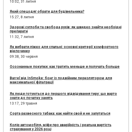
10:02,
31 липня
Який спецодяг обрати для будівельника?
15:27,
8 липня
Здорові суглоби та свобода рухів: як швидко знайти необхідні
препарати
11:32,
7 липня
Як вибрати ліжко для спальні: основні критерії комфортного
відпочинку
09:38,
30 червня
Осознанные покупки: как тратить меньше и получать больше
Barrel від InSmoke: бонг із подвійним перколятором для
максимальної фільтрації
Як люди готуються до першого відвідування тиру: що варто
знати до початку занять
13:17,
29 травня
Сорта развесного табака: как найти свой и не запутаться
Колір автомобіля, міфи про аварійність і реальна вартість
страхування у 2026 році