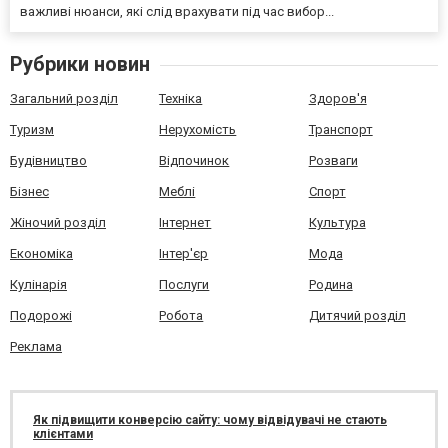
важливі нюанси, які слід врахувати під час вибор...
Рубрики новин
Загальний розділ
Техніка
Здоров'я
Туризм
Нерухомість
Транспорт
Будівництво
Відпочинок
Розваги
Бізнес
Меблі
Спорт
Жіночий розділ
Інтернет
Культура
Економіка
Інтер'єр
Мода
Кулінарія
Послуги
Родина
Подорожі
Робота
Дитячий розділ
Реклама
Як підвищити конверсію сайту: чому відвідувачі не стають
клієнтами