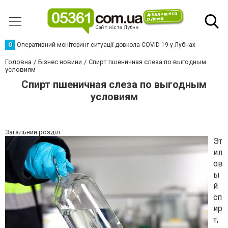
О
Оперативний моніторинг ситуації довкола COVID-19 у Лубнах
Головна
Бізнес новини
Спирт пшеничная слеза по выгодным
условиям
Спирт пшеничная слеза по выгодным
условиям
Загальний розділ
Эт
ил
ов
ы
й
сп
ир
т,