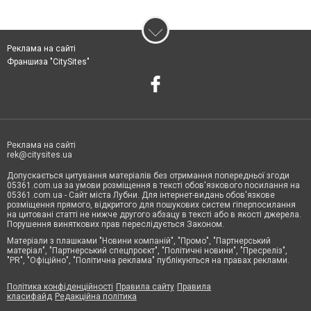
Реклама на сайті
Франшиза "CitySites"
Реклама на сайті
rek@citysites.ua
Допускається цитування матеріалів без отримання попередньої згоди
05361.com.ua за умови розміщення в тексті обов'язкового посилання на
05361.com.ua - Сайт міста Лубни. Для інтернет-видань обов'язкове
розміщення прямого, відкритого для пошукових систем гіперпосилання
на цитовані статті не нижче другого абзацу в тексті або в якості джерела.
Порушення виняткових прав переслідується Законом.
Матеріали з плашками "Новини компаній", "Промо", "Партнерський
матеріал", "Партнерський спецпроєкт", "Політичні новини", "Пресреліз",
"PR", "Офіційно", "Політична реклама" публікуються на правах реклами.
Політика конфіденційності
Правила сайту
Правила
класифайд
Редакційна політика