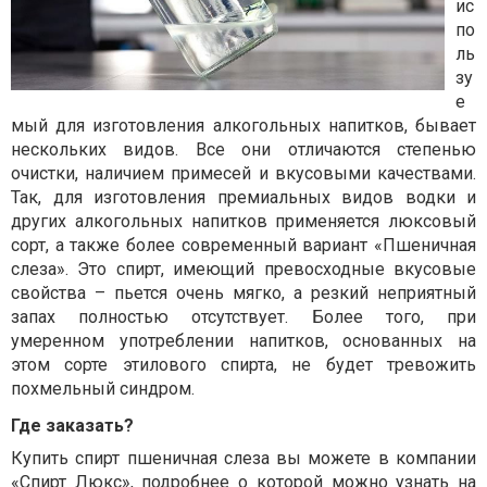
ис
по
ль
зу
е
мый для изготовления алкогольных напитков, бывает
нескольких видов. Все они отличаются степенью
очистки, наличием примесей и вкусовыми качествами.
Так, для изготовления премиальных видов водки и
других алкогольных напитков применяется люксовый
сорт, а также более современный вариант «Пшеничная
слеза». Это спирт, имеющий превосходные вкусовые
свойства – пьется очень мягко, а резкий неприятный
запах полностью отсутствует. Более того, при
умеренном употреблении напитков, основанных на
этом сорте этилового спирта, не будет тревожить
похмельный синдром.
Где заказать?
Купить спирт пшеничная слеза
вы можете в компании
«Спирт Люкс», подробнее о которой можно узнать на