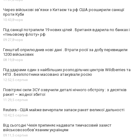
Через військові зв'язки з Китаєм та рф США розширили санкції
проти Куби
10:43,
Вчора
Під санкції потрапили 19 нових цілей . Британія вдарила по банках і
«тіньовому флоту» рф
09:27,
Вчора
Генштаб оприлюднив нові дані . Втрати росії за добу перевищили
1200 військових
08:19,
Вчора
Під ударами один з найбільших розподільчих центрів Wildberries та
НПЗ . Безпілотники масовано атакували росію
12:52,
5 серпня
Повітряні сили ЗСУ озвучили деталі нічного обстрілу : з десятків
ракет – жодної збитої
11:29,
5 серпня
Reuters - США майже вичерпали запаси ракет великої дальності
10:42,
5 серпня
Від сьогодні Чехія припиняє надавати тимчасовий захист
військовозобов’язаним українцям
09:11,
5 серпня