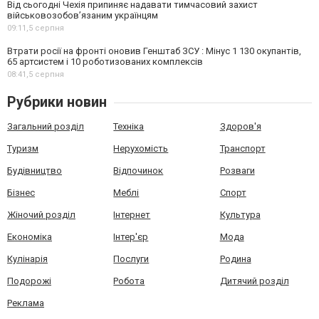
Від сьогодні Чехія припиняє надавати тимчасовий захист
військовозобов’язаним українцям
09:11,
5 серпня
Втрати росії на фронті оновив Генштаб ЗСУ : Мінус 1 130 окупантів,
65 артсистем і 10 роботизованих комплексів
08:41,
5 серпня
Рубрики новин
Загальний розділ
Техніка
Здоров'я
Туризм
Нерухомість
Транспорт
Будівництво
Відпочинок
Розваги
Бізнес
Меблі
Спорт
Жіночий розділ
Інтернет
Культура
Економіка
Інтер'єр
Мода
Кулінарія
Послуги
Родина
Подорожі
Робота
Дитячий розділ
Реклама