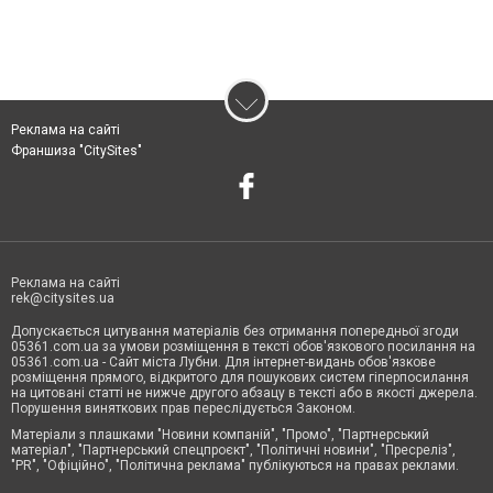
Реклама на сайті
Франшиза "CitySites"
Реклама на сайті
rek@citysites.ua
Допускається цитування матеріалів без отримання попередньої згоди
05361.com.ua за умови розміщення в тексті обов'язкового посилання на
05361.com.ua - Сайт міста Лубни. Для інтернет-видань обов'язкове
розміщення прямого, відкритого для пошукових систем гіперпосилання
на цитовані статті не нижче другого абзацу в тексті або в якості джерела.
Порушення виняткових прав переслідується Законом.
Матеріали з плашками "Новини компаній", "Промо", "Партнерський
матеріал", "Партнерський спецпроєкт", "Політичні новини", "Пресреліз",
"PR", "Офіційно", "Політична реклама" публікуються на правах реклами.