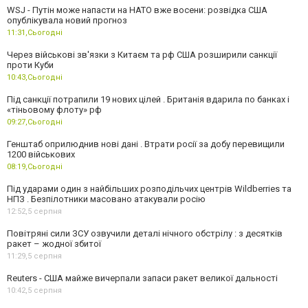
WSJ - Путін може напасти на НАТО вже восени: розвідка США
опублікувала новий прогноз
11:31,
Сьогодні
Через військові зв'язки з Китаєм та рф США розширили санкції
проти Куби
10:43,
Сьогодні
Під санкції потрапили 19 нових цілей . Британія вдарила по банках і
«тіньовому флоту» рф
09:27,
Сьогодні
Генштаб оприлюднив нові дані . Втрати росії за добу перевищили
1200 військових
08:19,
Сьогодні
Під ударами один з найбільших розподільчих центрів Wildberries та
НПЗ . Безпілотники масовано атакували росію
12:52,
5 серпня
Повітряні сили ЗСУ озвучили деталі нічного обстрілу : з десятків
ракет – жодної збитої
11:29,
5 серпня
Reuters - США майже вичерпали запаси ракет великої дальності
10:42,
5 серпня