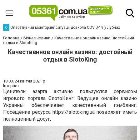
О
Оперативний моніторинг ситуації довкола COVID-19 у Лубнах
Головна
Бізнес новини
Качественное онлайн казино: достойный
отдых в SlotoKing
Качественное онлайн казино: достойный
отдых в SlotoKing
18:00,
24 квітня 2021 р.
Інтернет
Ценители азарта активно пользуются сервисом
игрового портала СлотоКинг. Ведущее онлайн казино
Украины обеспечивает качественный гэмблинг.
Посещение ресурса
https://slotoking.ua
позволяет иметь
полноценный досуг.