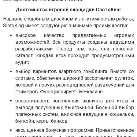
Достоинства игровой площадки СлотоКинг
Наравне с удобным дизайном и легитимностью работы,
SlotoKing
имеет следующие значимые преимущества:
высокое качество предлагаемых игровых
возможностей. Все продукты созданы ведущими
разработчиками. Перед тем, как они пополнят
каталог, каждая игра проходит предусмотренный
аудит;
выбор вариантов азартного гэмблинга. Вместе со
слотами, обеспечен широкий ассортимент рулеток,
лотерей и прочих разновидностей развлечений для
геймеров.
Функционирует live-казино;
оперативность пополнения аккаунта для игры и
вывода полученных выигрышей. Большой выбор
платежных систем, включая ведущие е-кошельки,
биткойн, карты банков;
насыщенная бонусная программа. Приветственное
стимулирование и все последующие бонусы