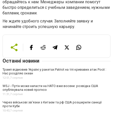
обращайтесь к нам. Менеджеры компании помогут
быстро определиться с учебным заведением, нужными
баллами, сроками.
Не ждите удобного случая. Заполняйте заявку и
начинайте строить успешную карьеру.
Останні новини
Трамп відмовив Україні у ракетах Patriot на тлі кривавих атак Росії :
Нас розділяє океан
12:51,
7 серпня
WSJ - Путін може напасти на НАТО вже восени: розвідка США
опублікувала новий прогноз
11:31,
7 серпня
Через військові зв'язки з Китаєм та рф США розширили санкції
проти Куби
10:43,
7 серпня