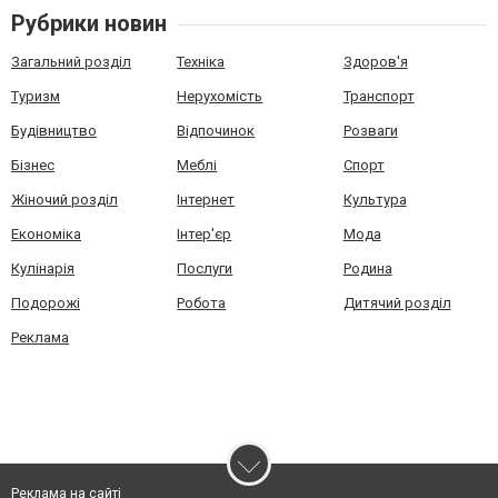
Рубрики новин
Загальний розділ
Техніка
Здоров'я
Туризм
Нерухомість
Транспорт
Будівництво
Відпочинок
Розваги
Бізнес
Меблі
Спорт
Жіночий розділ
Інтернет
Культура
Економіка
Інтер'єр
Мода
Кулінарія
Послуги
Родина
Подорожі
Робота
Дитячий розділ
Реклама
Реклама на сайті