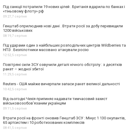
Під санкції потрапили 19 нових цілей . Британія вдарила по банках і
«тіньовому флоту» рф
09:27,
7 серпня
Генштаб оприлюднив нові дані . Втрати росії за добу перевищили
1200 військових
08:19,
7 серпня
Під ударами один з найбільших розподільчих центрів Wildberries та
НПЗ . Безпілотники масовано атакували росію
12:52,
5 серпня
Повітряні сили ЗСУ озвучили деталі нічного обстрілу : з десятків
ракет – жодної збитої
11:29,
5 серпня
Reuters - США майже вичерпали запаси ракет великої дальності
10:42,
5 серпня
Від сьогодні Чехія припиняє надавати тимчасовий захист
військовозобов’язаним українцям
09:11,
5 серпня
Втрати росії на фронті оновив Генштаб ЗСУ : Мінус 1 130 окупантів,
65 артсистем і 10 роботизованих комплексів
08:41,
5 серпня