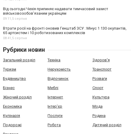
Від сьогодні Чехія припиняє надавати тимчасовий захист
військовозобов’язаним українцям
09:11,
5 серпня
Втрати росії на фронті оновив Генштаб ЗСУ : Мінус 1 130 окупантів,
65 артсистем і 10 роботизованих комплексів
08:41,
5 серпня
Рубрики новин
Загальний розділ
Техніка
Здоров'я
Туризм
Нерухомість
Транспорт
Будівництво
Відпочинок
Розваги
Бізнес
Меблі
Спорт
Жіночий розділ
Інтернет
Культура
Економіка
Інтер'єр
Мода
Кулінарія
Послуги
Родина
Подорожі
Робота
Дитячий розділ