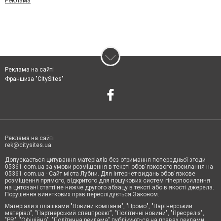
Реклама
Реклама на сайті
Франшиза "CitySites"
Реклама на сайті
rek@citysites.ua
Допускається цитування матеріалів без отримання попередньої згоди
05361.com.ua за умови розміщення в тексті обов'язкового посилання на
05361.com.ua - Сайт міста Лубни. Для інтернет-видань обов'язкове
розміщення прямого, відкритого для пошукових систем гіперпосилання
на цитовані статті не нижче другого абзацу в тексті або в якості джерела.
Порушення виняткових прав переслідується Законом.
Матеріали з плашками "Новини компаній", "Промо", "Партнерський
матеріал", "Партнерський спецпроєкт", "Політичні новини", "Пресреліз",
"PR", "Офіційно", "Політична реклама" публікуються на правах реклами.