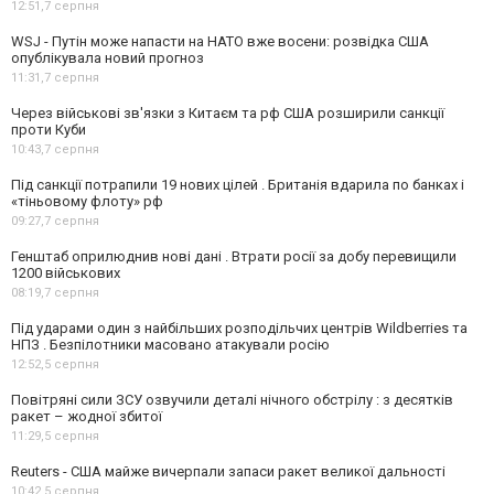
12:51,
7 серпня
WSJ - Путін може напасти на НАТО вже восени: розвідка США
опублікувала новий прогноз
11:31,
7 серпня
Через військові зв'язки з Китаєм та рф США розширили санкції
проти Куби
10:43,
7 серпня
Під санкції потрапили 19 нових цілей . Британія вдарила по банках і
«тіньовому флоту» рф
09:27,
7 серпня
Генштаб оприлюднив нові дані . Втрати росії за добу перевищили
1200 військових
08:19,
7 серпня
Під ударами один з найбільших розподільчих центрів Wildberries та
НПЗ . Безпілотники масовано атакували росію
12:52,
5 серпня
Повітряні сили ЗСУ озвучили деталі нічного обстрілу : з десятків
ракет – жодної збитої
11:29,
5 серпня
Reuters - США майже вичерпали запаси ракет великої дальності
10:42,
5 серпня