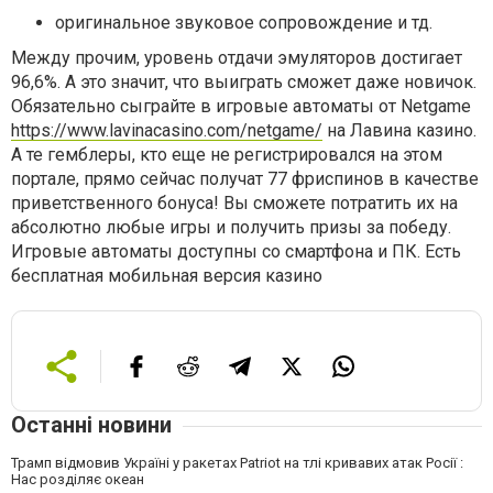
оригинальное звуковое сопровождение и тд.
Между прочим, уровень отдачи эмуляторов достигает
96,6%. А это значит, что выиграть сможет даже новичок.
Обязательно сыграйте в игровые автоматы от Netgame
https://www.lavinacasino.com/netgame/
на Лавина казино.
А те гемблеры, кто еще не регистрировался на этом
портале, прямо сейчас получат 77 фриспинов в качестве
приветственного бонуса! Вы сможете потратить их на
абсолютно любые игры и получить призы за победу.
Игровые автоматы доступны со смартфона и ПК. Есть
бесплатная мобильная версия казино
Останні новини
Трамп відмовив Україні у ракетах Patriot на тлі кривавих атак Росії :
Нас розділяє океан