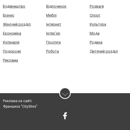
Будівництво
Відпочинок
Розваги
Бізнес
Меблі
Спорт
Жіночий розділ
Інтернет
Культура
Економіка
Інтер'єр
Мода
Кулінарія
Послуги
Родина
Подорожі
Робота
Дитячий розділ
Реклама
Реклама на сайті
Франшиза "CitySites"