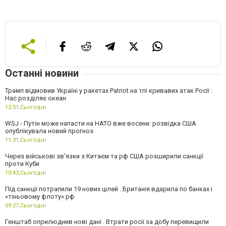
Останні новини
Трамп відмовив Україні у ракетах Patriot на тлі кривавих атак Росії :
Нас розділяє океан
12:51,
Сьогодні
WSJ - Путін може напасти на НАТО вже восени: розвідка США
опублікувала новий прогноз
11:31,
Сьогодні
Через військові зв'язки з Китаєм та рф США розширили санкції
проти Куби
10:43,
Сьогодні
Під санкції потрапили 19 нових цілей . Британія вдарила по банках і
«тіньовому флоту» рф
09:27,
Сьогодні
Генштаб оприлюднив нові дані . Втрати росії за добу перевищили