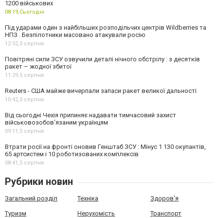
1200 військових
08:19,
Сьогодні
Під ударами один з найбільших розподільчих центрів Wildberries та
НПЗ . Безпілотники масовано атакували росію
12:52,
5 серпня
Повітряні сили ЗСУ озвучили деталі нічного обстрілу : з десятків
ракет – жодної збитої
11:29,
5 серпня
Reuters - США майже вичерпали запаси ракет великої дальності
10:42,
5 серпня
Від сьогодні Чехія припиняє надавати тимчасовий захист
військовозобов’язаним українцям
09:11,
5 серпня
Втрати росії на фронті оновив Генштаб ЗСУ : Мінус 1 130 окупантів,
65 артсистем і 10 роботизованих комплексів
08:41,
5 серпня
Рубрики новин
Загальний розділ
Техніка
Здоров'я
Туризм
Нерухомість
Транспорт