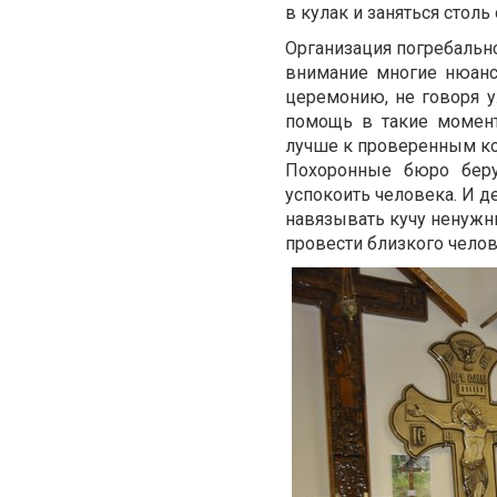
в кулак и заняться стол
Организация погребально
внимание многие нюанс
церемонию, не говоря у
помощь в такие моменты
лучше к проверенным ком
Похоронные бюро беру
успокоить человека. И д
навязывать кучу ненужных
провести близкого челов