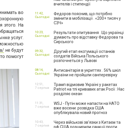
вчителів і стипендії
инимать во
11:42,
Федоров пояснив, що потрібно
Сьогодні
похоронную
змінити в мобілізації . «200+ тисяч у
СЗЧ»
 этого. На
обращаться
10:23,
Результати опитування . Що українці
Сьогодні
нке услуг.
думають про відставку Федорова та
Сирського
можностью
ua/
не будут
09:32,
Другий етап ексгумації останків
Сьогодні
сто помогут
солдатів Війська Польського
розпочнеться у Львові
08:14,
Антисанітарія в укриттях . 56% шкіл
Сьогодні
України не пройшли санперевірку
12:51,
Трамп відмовив Україні у ракетах
7 серпня
Patriot на тлі кривавих атак Росії : Нас
розділяє океан
11:31,
WSJ - Путін може напасти на НАТО
7 серпня
вже восени: розвідка США
опублікувала новий прогноз
10:43,
Через військові зв'язки з Китаєм та
7 серпня
рф США розширили санкції проти