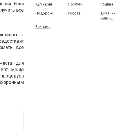
ения. Если
Кулінарія
Послуги
Родина
олучить все
Подорожі
Робота
Дитячий
розділ
Реклама
окойного к
редоставит
азать все
места для
авят меню
процедура
похоронным