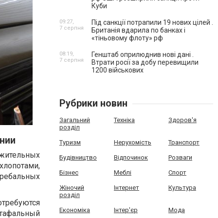
Куби
09:27,
Під санкції потрапили 19 нових цілей .
7 серпня
Британія вдарила по банках і
«тіньовому флоту» рф
08:19,
Генштаб оприлюднив нові дані .
7 серпня
Втрати росії за добу перевищили
1200 військових
Рубрики новин
Загальний
Техніка
Здоров'я
розділ
нии
Туризм
Нерухомість
Транспорт
жительных
Будівництво
Відпочинок
Розваги
хлопотами,
Бізнес
Меблі
Спорт
гребальных
Жіночий
Інтернет
Культура
розділ
отребуются
Економіка
Інтер'єр
Мода
атафальный