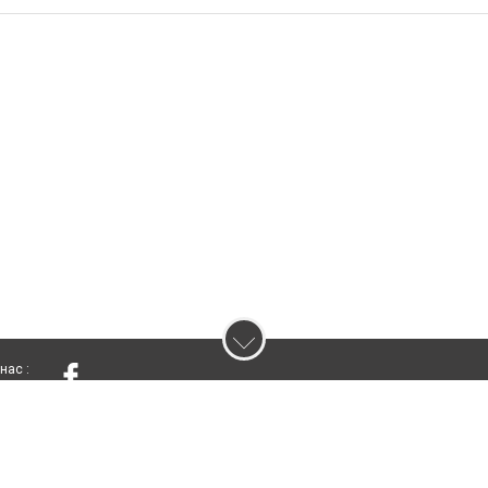
нас :
ування матеріалів без отримання попередньої згоди 05361.com.ua за умови
вого посилання на 05361.com.ua - Сайт міста Лубни. Для інтернет-видань обов