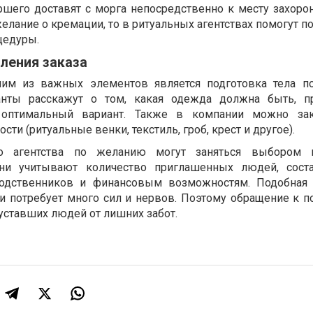
ршего доставят с морга непосредственно к месту захорон
лание о кремации, то в ритуальных агентствах помогут п
цедуры.
ления заказа
дним из важных элементов является подготовка тела п
анты расскажут о том, какая одежда должна быть, п
оптимальный вариант. Также в компании можно зак
ти (ритуальные венки, текстиль, гроб, крест и другое).
го агентства по желанию могут заняться выбором 
Они учитывают количество приглашенных людей, сост
родственников и финансовым возможностям. Подобная 
 и потребует много сил и нервов. Поэтому обращение к 
 уставших людей от лишних забот.