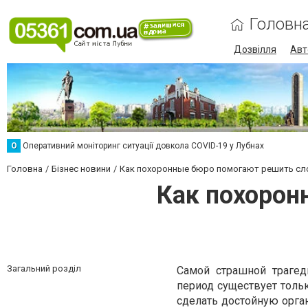
Головн
Дозвілля
Авт
О
Оперативний моніторинг ситуації довкола COVID-19 у Лубнах
Головна
Бізнес новини
Как похоронные бюро помогают решить сл
Как похорон
Загальний розділ
Самой страшной трагед
период существует толь
сделать достойную орга