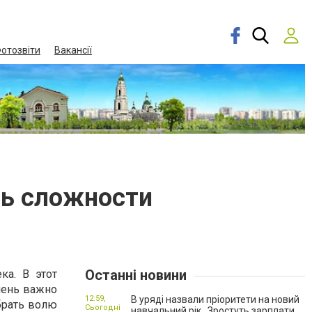
отозвіти
Вакансії
ть сложности
Останні новини
ка. В этот
чень важно
12:59,
В уряді назвали пріоритети на новий
брать волю
Сьогодні
навчальний рік . Зростуть зарплати