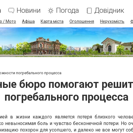
а
Новини
Погода
Довідник
о / Мото
Афіша
Карта міста
Оголошення
Нерухомість
Ф
ожности погребального процесса
ные бюро помогают реши
погребального процесса
ией в жизни каждого является потеря близкого челове
ко невыносимая боль и чувство бесконечной потери. Но о
низацию похорон для усопшего, и далеко не все могут со