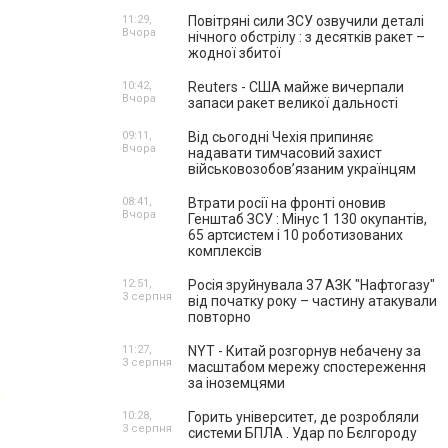
11:29,
Повітряні сили ЗСУ озвучили деталі
Вчора
нічного обстрілу : з десятків ракет –
жодної збитої
10:42,
Reuters - США майже вичерпали
Вчора
запаси ракет великої дальності
09:11,
Від сьогодні Чехія припиняє
Вчора
надавати тимчасовий захист
військовозобов’язаним українцям
08:41,
Втрати росії на фронті оновив
Вчора
Генштаб ЗСУ : Мінус 1 130 окупантів,
65 артсистем і 10 роботизованих
комплексів
12:51,
Росія зруйнувала 37 АЗК "Нафтогазу"
3 серпня
від початку року – частину атакували
повторно
11:27,
NYT - Китай розгорнув небачену за
3 серпня
масштабом мережу спостереження
за іноземцями
10:28,
Горить університет, де розробляли
3 серпня
системи БПЛА . Удар по Бєлгороду