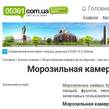
Головн
Дозвілля
Авт
О
Оперативний моніторинг ситуації довкола COVID-19 у Лубнах
Головна
Бізнес новини
Морозильная камера бу из Европы - как не
Морозильная камера
Загальний розділ
Морозильные камеры б
овощей, фруктов, мяс
запасливых пользователе
Морозильная камера