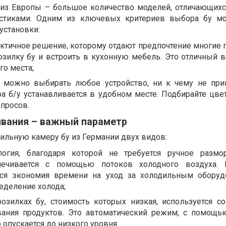
 из Европы – большое количество моделей, отличающих
истиками. Одним из ключевых критериев выбора бу м
установки:
ктичное решение, которому отдают предпочтение многие п
зилку бу и встроить в кухонную мебель. Это отличный в
о места;
 можно выбирать любое устройство, ни к чему не при
а б/у устанавливается в удобном месте. Подбирайте цвет
апросов.
вания – важный параметр
ильную камеру бу из Германии двух видов:
логия, благодаря которой не требуется ручное размо
печивается с помощью потоков холодного воздуха.
ится экономия времени на уход за холодильным обору
еделение холода;
розилках бу, стоимость которых низкая, используется с
ания продуктов. Это автоматический режим, с помощь
 опускается до низкого уровня.