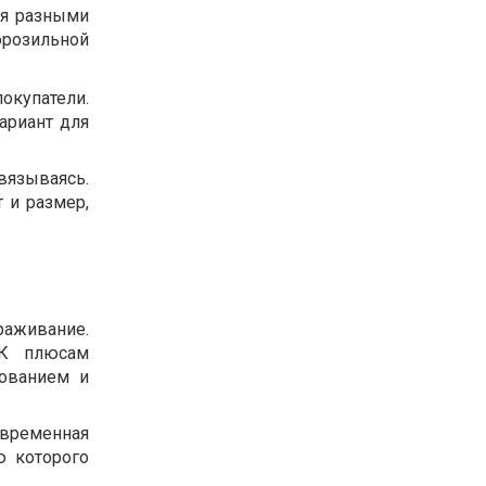
ся разными
орозильной
окупатели.
ариант для
вязываясь.
 и размер,
раживание.
 К плюсам
дованием и
овременная
ю которого