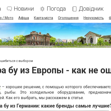
а
Новини
Погода
Довідник
о / Мото
Афіша
Карта міста
Оголошення
Нерухомість
Ф
 ошибиться с выбором
 бу из Европы - как не о
у
– хорошее решение, с помощью которого обеспечиваетс
а, рыбы. Это холодильное оборудование, предназнач
й. Как его выбрать, мы расскажем в статье.
 бу из Германии: какие бренды самые лучшие