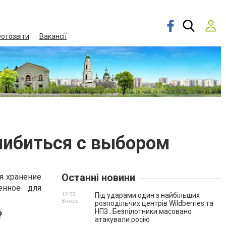
отозвіти
Вакансії
шибиться с выбором
Останні новини
я хранение
енное для
12:52,
Під ударами один з найбільших
Вчора
розподільчих центрів Wildberries та
НПЗ . Безпілотники масовано
?
атакували росію