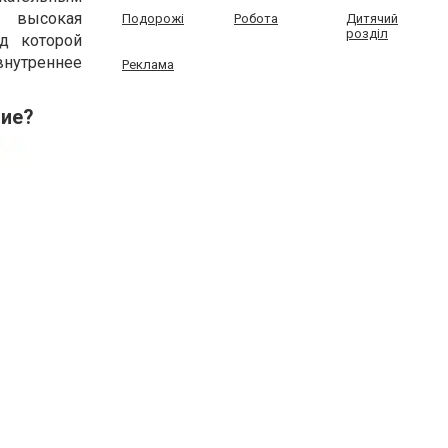
 высокая
Подорожі
Робота
Дитячий
розділ
од которой
нутреннее
Реклама
ние?