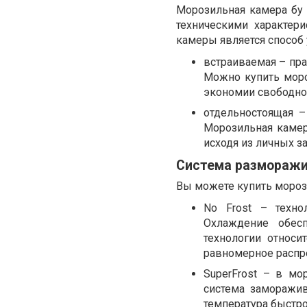
Морозильная камера бу
техническими характер
камеры является способ 
встраиваемая – пра
Можно купить моро
экономии свободног
отдельностоящая –
Морозильная камер
исходя из личных з
Система разморажи
Вы можете купить мороз
No Frost – техно
Охлаждение обес
технологии относ
равномерное распр
SuperFrost – в мо
система заморажив
температура быстро