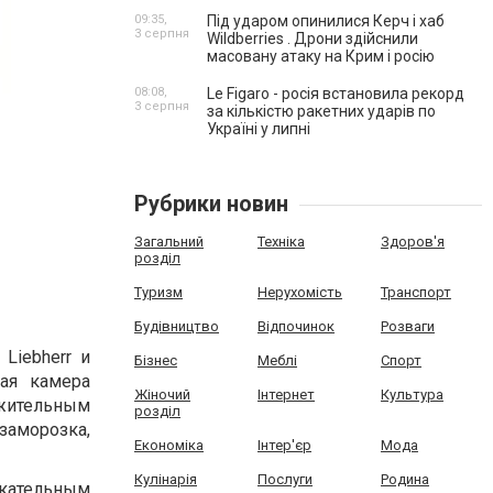
09:35,
Під ударом опинилися Керч і хаб
3 серпня
Wildberries . Дрони здійснили
масовану атаку на Крим і росію
08:08,
Le Figaro - росія встановила рекорд
3 серпня
за кількістю ракетних ударів по
Україні у липні
Рубрики новин
Загальний
Техніка
Здоров'я
розділ
Туризм
Нерухомість
Транспорт
Будівництво
Відпочинок
Розваги
Liebherr и
Бізнес
Меблі
Спорт
ая камера
Жіночий
Інтернет
Культура
лжительным
розділ
аморозка,
Економіка
Інтер'єр
Мода
Кулінарія
Послуги
Родина
екательным